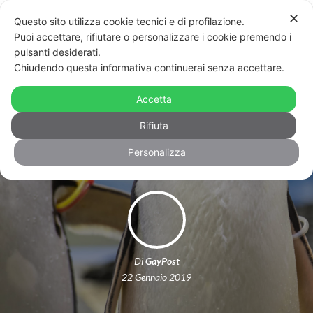
✕
Questo sito utilizza cookie tecnici e di profilazione.
Puoi accettare, rifiutare o personalizzare i cookie premendo i
pulsanti desiderati.
Chiudendo questa informativa continuerai senza accettare.
I migliori genitori dell’acquario di
Sidney: ecco la storia dei due
Accetta
pinguini gay
Rifiuta
Personalizza
Di
GayPost
22 Gennaio 2019