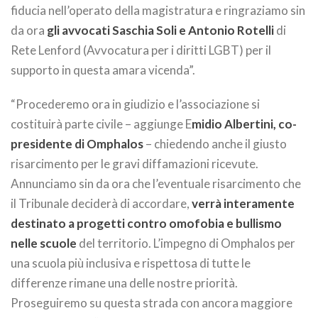
fiducia nell’operato della magistratura e ringraziamo sin
da ora
gli avvocati Saschia Soli e Antonio Rotelli
di
Rete Lenford (Avvocatura per i diritti LGBT) per il
supporto in questa amara vicenda”.
“Procederemo ora in giudizio e l’associazione si
costituirà parte civile – aggiunge E
midio Albertini, co-
presidente di Omphalos
– chiedendo anche il giusto
risarcimento per le gravi diffamazioni ricevute.
Annunciamo sin da ora che l’eventuale risarcimento che
il Tribunale deciderà di accordare,
verrà interamente
destinato a progetti contro omofobia e bullismo
nelle scuole
del territorio. L’impegno di Omphalos per
una scuola più inclusiva e rispettosa di tutte le
differenze rimane una delle nostre priorità.
Proseguiremo su questa strada con ancora maggiore