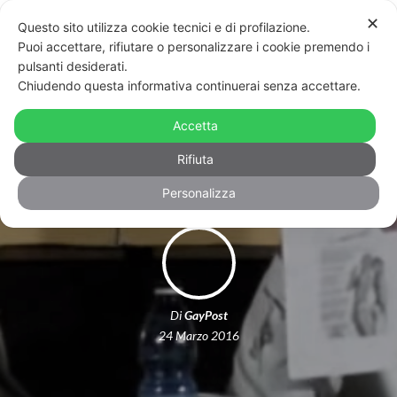
✕
Questo sito utilizza cookie tecnici e di profilazione.
Puoi accettare, rifiutare o personalizzare i cookie premendo i
pulsanti desiderati.
Chiudendo questa informativa continuerai senza accettare.
A giudizio Pillon: accusò Arcigay di
Accetta
“istigazione all’omosessualità”
Rifiuta
Personalizza
Di
GayPost
24 Marzo 2016