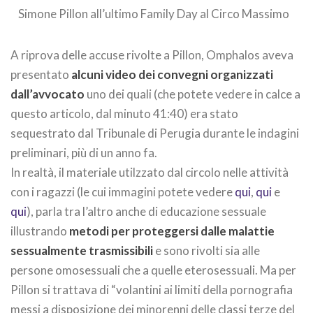
Simone Pillon all’ultimo Family Day al Circo Massimo
A riprova delle accuse rivolte a Pillon, Omphalos aveva
presentato
alcuni video dei convegni organizzati
dall’avvocato
uno dei quali (che potete vedere in calce a
questo articolo, dal minuto 41:40) era stato
sequestrato dal Tribunale di Perugia durante le indagini
preliminari, più di un anno fa.
In realtà, il materiale utilzzato dal circolo nelle attività
con i ragazzi (le cui immagini potete vedere
qui
,
qui
e
qui
), parla tra l’altro anche di educazione sessuale
illustrando
metodi per proteggersi dalle malattie
sessualmente trasmissibili
e sono rivolti sia alle
persone omosessuali che a quelle eterosessuali. Ma per
Pillon si trattava di “volantini ai limiti della pornografia
messi a disposizione dei minorenni delle classi terze del