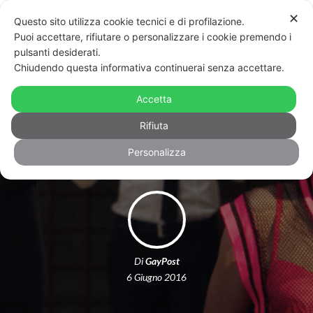
✕
Questo sito utilizza cookie tecnici e di profilazione.
Puoi accettare, rifiutare o personalizzare i cookie premendo i
pulsanti desiderati.
Chiudendo questa informativa continuerai senza accettare.
“Chi ha paura del gender?”: la sigla
del Gay Village farà arrabbiare
Accetta
qualcuno
Rifiuta
Personalizza
Di
GayPost
6 Giugno 2016