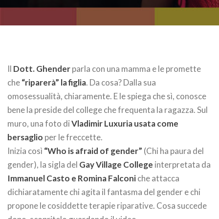
Il
Dott. Ghender
parla con una mamma e le promette
che
“riparerà” la figlia
. Da cosa? Dalla sua
omosessualità, chiaramente. E le spiega che sì, conosce
bene la preside del college che frequenta la ragazza. Sul
muro, una foto di
Vladimir Luxuria usata come
bersaglio
per le freccette.
Inizia così
“Who is afraid of gender”
(Chi ha paura del
gender), la sigla del
Gay Village College
interpretata da
Immanuel Casto e Romina Falconi
che attacca
dichiaratamente chi agita il fantasma del gender e chi
propone le cosiddette terapie riparative. Cosa succede