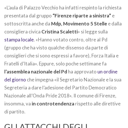
«L’aula di Palazzo Vecchio ha infatti respinto la richiesta
presentata dal gruppo
“Firenze riparte a sinistra”
e
sottoscritta anche da
Mdp, Movimento 5 Stelle
e dalla
consigliera civica
Cristina Scaletti
» si legge sulla
stampa locale
. «Hanno votato contro, oltre al Pd
(gruppo che ha visto qualche dissenso da parte di
consiglieri che si sono espressi a favore), Forza Italia e
Fratelli d’Italia». Eppure, solo poche settimane fa
l’assemblea nazionale del Pd
ha approvato
un ordine
del giorno
che impegna «il Segretario Nazionale e la sua
Segreteria a dare l’adesione del Partito Democratico
Nazionale all’Onda Pride 2018». Il comune di Firenze,
insomma, va
in controtendenza
rispetto alle direttive
di partito.
GLI ATTACCHI DEGLI