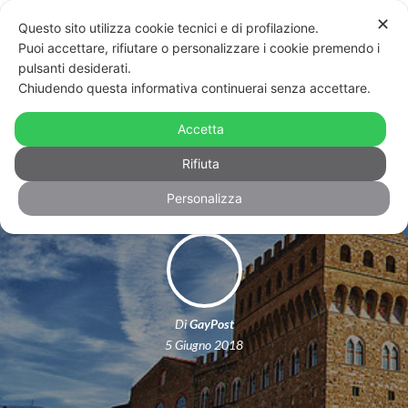
✕
Questo sito utilizza cookie tecnici e di profilazione.
Puoi accettare, rifiutare o personalizzare i cookie premendo i
pulsanti desiderati.
Chiudendo questa informativa continuerai senza accettare.
Patrocinio al Toscana Pride: ancora
Accetta
un no da Firenze
Rifiuta
Personalizza
Di
GayPost
5 Giugno 2018