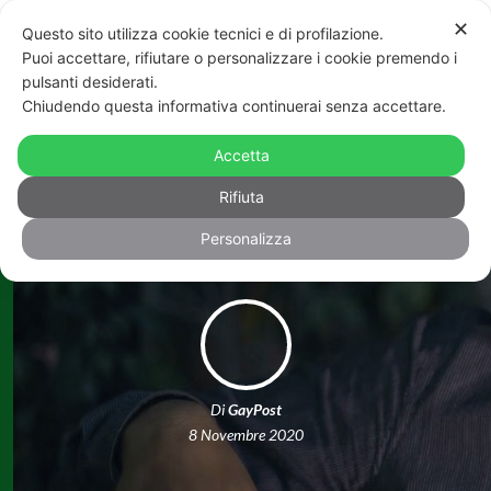
✕
Questo sito utilizza cookie tecnici e di profilazione.
Puoi accettare, rifiutare o personalizzare i cookie premendo i
pulsanti desiderati.
Chiudendo questa informativa continuerai senza accettare.
Patrick Zaky resta in prigione:
rinviata al 21 novembre l’udienza per
Accetta
discutere l’arresto
Rifiuta
Personalizza
Di
GayPost
8 Novembre 2020