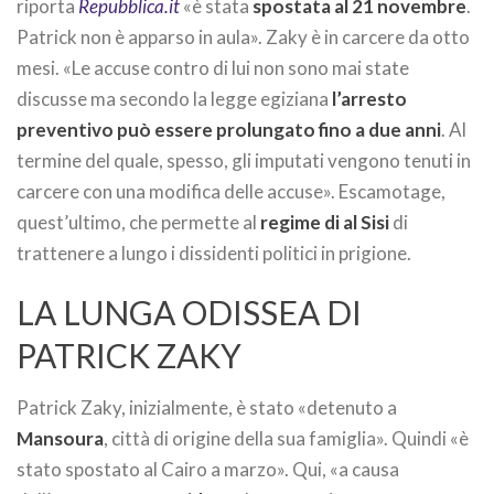
riporta
Repubblica.it
«è stata
spostata al 21 novembre
.
Patrick non è apparso in aula». Zaky è in carcere da otto
mesi. «Le accuse contro di lui non sono mai state
discusse ma secondo la legge egiziana
l’arresto
preventivo può essere prolungato fino a due anni
. Al
termine del quale, spesso, gli imputati vengono tenuti in
carcere con una modifica delle accuse». Escamotage,
quest’ultimo, che permette al
regime di al Sisi
di
trattenere a lungo i dissidenti politici in prigione.
LA LUNGA ODISSEA DI
PATRICK ZAKY
Patrick Zaky, inizialmente, è stato «detenuto a
Mansoura
, città di origine della sua famiglia». Quindi «è
stato spostato al Cairo a marzo». Qui, «a causa