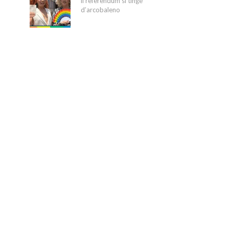
il referendum si tinge
d’arcobaleno