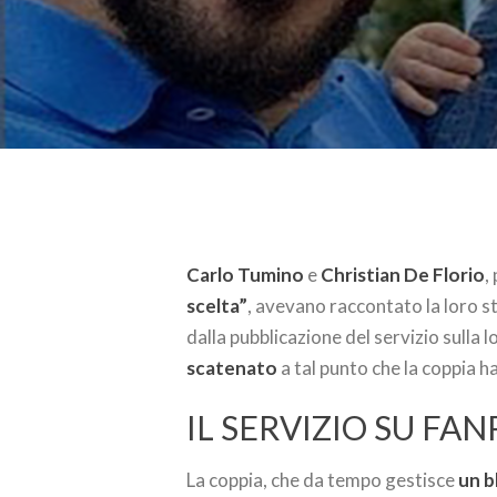
Carlo Tumino
e
Christian De Florio
,
scelta”
, avevano raccontato la loro s
dalla pubblicazione del servizio sulla l
scatenato
a tal punto che la coppia h
IL SERVIZIO SU FA
La coppia, che da tempo gestisce
un b