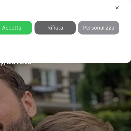
✕
COOL
GENDER
CHI SIAMO
Accetta
Rifiuta
Personalizza
ay, dovete