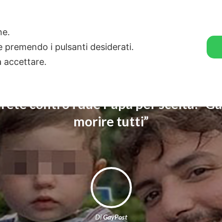
🛒 GENDER SHOP
STORIE
one.
ie premendo i pulsanti desiderati.
a accettare.
n rete contro i due Papà per scelta: “G
morire tutti”
Di
GayPost