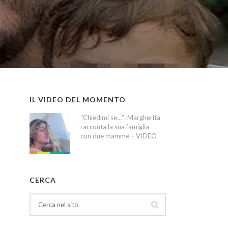
IL VIDEO DEL MOMENTO
“Chiedimi se…”: Margherita
racconta la sua famiglia
con due mamme – VIDEO
CERCA