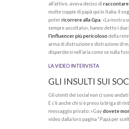
all’attivo, aveva deciso di
raccontare 
molte coppie di papà qui in Italia: il so
poter
ricorrere alla Gpa
. «La nostra 
sempre ascoltato», hanno detto i due i
l’influencer più pericoloso
della rete
arma di distruzione e distrazione di m
disperdersi nell’aria come se nulla fo
LA VIDEO INTERVISTA
GLI INSULTI SUI SO
Gli utenti dei social non ci sono andati 
E c’è anche chi si è preso la briga di r
messaggio privato: «Gay
dovete mori
video dalla loro pagina “Papà per scelt