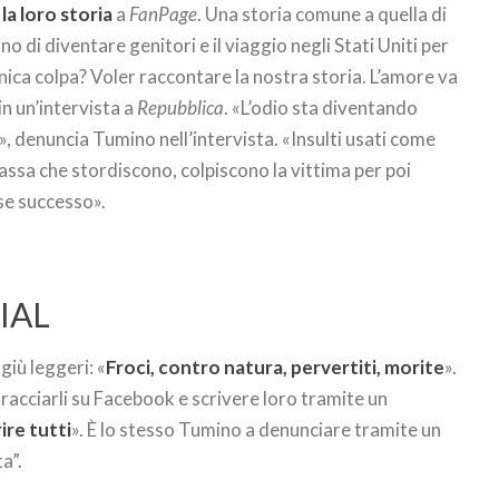
la loro storia
a
FanPage
. Una storia comune a quella di
gno di diventare genitori e il viaggio negli Stati Uniti per
unica colpa? Voler raccontare la nostra storia. L’amore va
n un’intervista a
Repubblica
. «L’odio sta diventando
», denuncia Tumino nell’intervista. «Insulti usati come
assa che stordiscono, colpiscono la vittima per poi
sse successo».
CIAL
giù leggeri: «
Froci, contro natura, pervertiti, morite
».
intracciarli su Facebook e scrivere loro tramite un
re tutti
». È lo stesso Tumino a denunciare tramite un
a”.