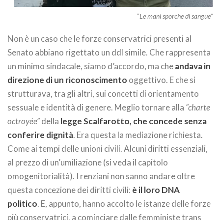
“
Le mani sporche di sangue”
Non è un caso che le forze conservatrici presenti al
Senato abbiano rigettato un ddl simile. Che rappresenta
un minimo sindacale, siamo d’accordo, ma che
andava in
direzione di un riconoscimento
oggettivo. E che si
strutturava, tra gli altri, sui concetti di orientamento
sessuale e identità di genere. Meglio tornare alla
“charte
octroyée”
della
legge Scalfarotto, che concede senza
conferire dignità
. Era questa la mediazione richiesta.
Come ai tempi delle unioni civili. Alcuni diritti essenziali,
al prezzo di un’umiliazione (si veda il capitolo
omogenitorialità). I renziani non sanno andare oltre
questa concezione dei diritti civili:
è il loro DNA
politico
. E, appunto, hanno accolto le istanze delle forze
più conservatrici, a cominciare dalle femministe trans