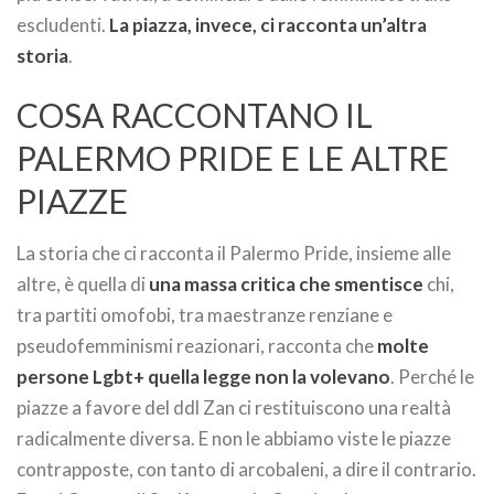
escludenti.
La piazza, invece, ci racconta un’altra
storia
.
COSA RACCONTANO IL
PALERMO PRIDE E LE ALTRE
PIAZZE
La storia che ci racconta il Palermo Pride, insieme alle
altre, è quella di
una massa critica che smentisce
chi,
tra partiti omofobi, tra maestranze renziane e
pseudofemminismi reazionari, racconta che
molte
persone Lgbt+ quella legge non la volevano
. Perché le
piazze a favore del ddl Zan ci restituiscono una realtà
radicalmente diversa. E non le abbiamo viste le piazze
contrapposte, con tanto di arcobaleni, a dire il contrario.