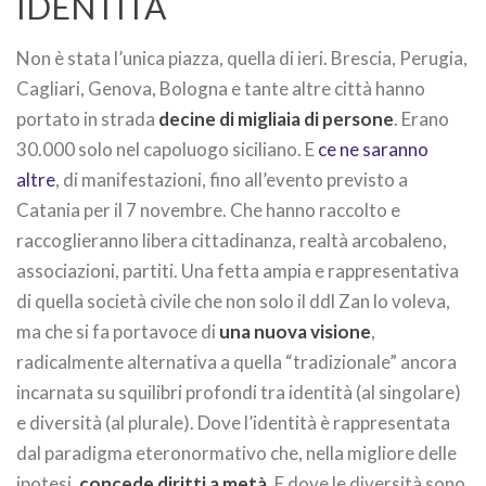
IDENTITÀ
Non è stata l’unica piazza, quella di ieri. Brescia, Perugia,
Cagliari, Genova, Bologna e tante altre città hanno
portato in strada
decine di migliaia di persone
. Erano
30.000 solo nel capoluogo siciliano. E
ce ne saranno
altre
, di manifestazioni, fino all’evento previsto a
Catania per il 7 novembre. Che hanno raccolto e
raccoglieranno libera cittadinanza, realtà arcobaleno,
associazioni, partiti. Una fetta ampia e rappresentativa
di quella società civile che non solo il ddl Zan lo voleva,
ma che si fa portavoce di
una nuova visione
,
radicalmente alternativa a quella “tradizionale” ancora
incarnata su squilibri profondi tra identità (al singolare)
e diversità (al plurale). Dove l’identità è rappresentata
dal paradigma eteronormativo che, nella migliore delle
ipotesi,
concede diritti a metà
. E dove le diversità sono