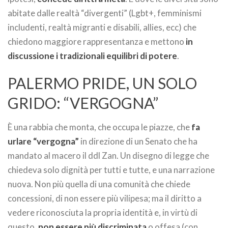
abitate dalle realtà “divergenti” (Lgbt+, femminismi
includenti, realtà migranti e disabili, allies, ecc) che
chiedono maggiore rappresentanza e mettono
in
discussione i tradizionali equilibri di potere
.
PALERMO PRIDE, UN SOLO
GRIDO: “VERGOGNA”
È una rabbia che monta, che occupa le piazze, che
fa
urlare “vergogna”
in direzione di un Senato che ha
mandato al macero il ddl Zan. Un disegno di legge che
chiedeva solo dignità per tutti e tutte, e una narrazione
nuova. Non più quella di una comunità che chiede
concessioni, di non essere più vilipesa; ma il diritto a
vedere riconosciuta la propria identità e, in virtù di
questo,
non essere più discriminata
o offesa (con