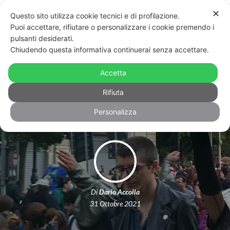
✕
Questo sito utilizza cookie tecnici e di profilazione.
Puoi accettare, rifiutare o personalizzare i cookie premendo i
pulsanti desiderati.
Chiudendo questa informativa continuerai senza accettare.
Il Palermo Pride e le altre piazze:
dolore e rabbia, ma l’inizio di una
Accetta
rivolta
Rifiuta
Personalizza
Di
Dario Accolla
31 Ottobre 2021