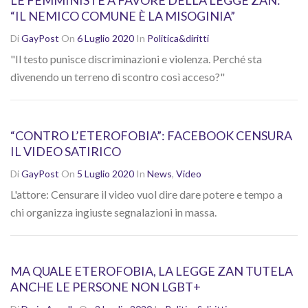
LE FEMMINISTE A FAVORE DELLA LEGGE ZAN:
“IL NEMICO COMUNE È LA MISOGINIA”
Di
GayPost
On
6 Luglio 2020
In
Politica&diritti
"Il testo punisce discriminazioni e violenza. Perché sta
divenendo un terreno di scontro così acceso?"
“CONTRO L’ETEROFOBIA”: FACEBOOK CENSURA
IL VIDEO SATIRICO
Di
GayPost
On
5 Luglio 2020
In
News
,
Video
L'attore: Censurare il video vuol dire dare potere e tempo a
chi organizza ingiuste segnalazioni in massa.
MA QUALE ETEROFOBIA, LA LEGGE ZAN TUTELA
ANCHE LE PERSONE NON LGBT+