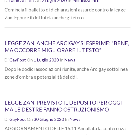
Di
Dario Accolla
On
2 Luglio 2020
In
Politica&diritti
Comincia il balletto di dichiarazioni assurde contro la legge
Zan. Eppure il ddl tutela anche gli etero.
LEGGE ZAN, ANCHE ARCIGAY SI ESPRIME: “BENE,
MA OCCORRE MIGLIORARE IL TESTO”
Di
GayPost
On
1 Luglio 2020
In
News
Dopo le dodici associazioni riunite, anche Arcigay sottolinea
zone d'ombra e potenzialità del ddl.
LEGGE ZAN, PREVISTO IL DEPOSITO PER OGGI
MA LE DESTRE FANNO OSTRUZIONISMO
Di
GayPost
On
30 Giugno 2020
In
News
AGGIORNAMENTO DELLE 16.11 Annullata la conferenza