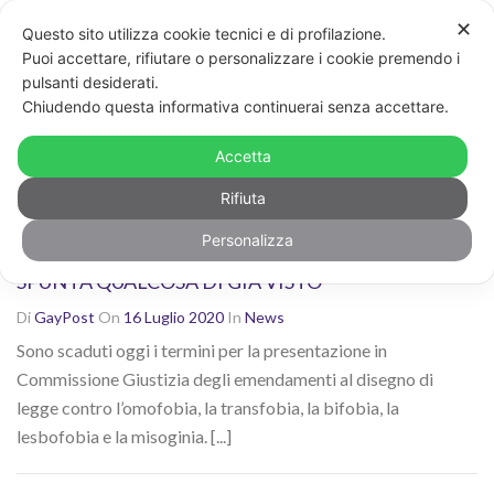
✕
Questo sito utilizza cookie tecnici e di profilazione.
Non sei contento dei risultati? Cerca di nuovo con altre
Puoi accettare, rifiutare o personalizzare i cookie premendo i
parole chiave
pulsanti desiderati.
CERCA
Chiudendo questa informativa continuerai senza accettare.
Ricerca risultati per: "omofobia"
Accetta
Rifiuta
Personalizza
LEGGE ZAN: PRESENTATI GLI EMENDAMENTI E
SPUNTA QUALCOSA DI GIÀ VISTO
Di
GayPost
On
16 Luglio 2020
In
News
Sono scaduti oggi i termini per la presentazione in
Commissione Giustizia degli emendamenti al disegno di
legge contro l’omofobia, la transfobia, la bifobia, la
lesbofobia e la misoginia. [...]