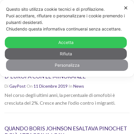
✕
Questo sito utilizza cookie tecnici e di profilazione.
Non sei contento dei risultati? Cerca di nuovo con altre
Puoi accettare, rifiutare o personalizzare i cookie premendo i
parole chiave
pulsanti desiderati.
CERCA
Chiudendo questa informativa continuerai senza accettare.
Ricerca risultati per: "omofobia"
Accetta
Rifiuta
Personalizza
GLI ITALIANI SONO TRA I MENO TOLLERANTI
D’EUROPA CON LE MINORANZE
Di
GayPost
On
11 Dicembre 2019
In
News
Nel corso degli ultimi anni, la percentuale di omofobi è
cresciuta del 2%. Cresce anche l'odio contro i migranti.
QUANDO BORIS JOHNSON ESALTAVA PINOCHET