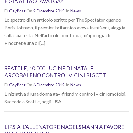
E GIÀ ATTACCAVA I GAY
Di
GayPost
On
9 Dicembre 2019
In
News
Lo spettro di un articolo scritto per The Spectator quando
Boris Johnson, il premier britannico aveva trent’anni, aleggia
sulla sua testa. Nell’articolo omofobia, un’apologia di
Pinochet e una di [...]
SEATTLE, 10.000 LUCINE DI NATALE
ARCOBALENO CONTRO I VICINI BIGOTTI
Di
GayPost
On
6 Dicembre 2019
In
News
L'iniziativa di una donna gay-friendly, contro i vicini omofobi.
Succede a Seattle, negli USA.
LIPSIA, L’ALLENATORE NAGELSMANN A FAVORE