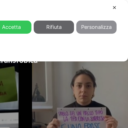
✕
COOL
GENDER
CHI SIAMO
Accetta
Rifiuta
Personalizza
transfobica