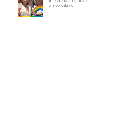
il referendum si tinge
d’arcobaleno