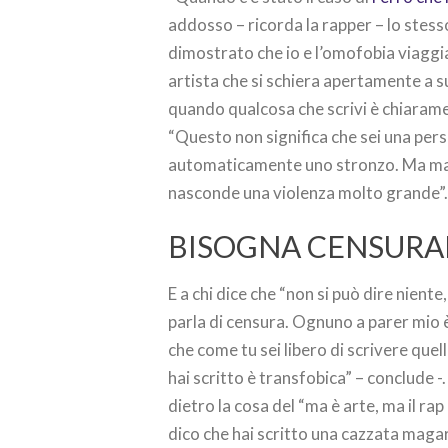
addosso – ricorda la rapper – lo stes
dimostrato che io e l’omofobia viaggia
artista che si schiera apertamente a 
quando qualcosa che scrivi è chiarame
“Questo non significa che sei una person
automaticamente uno stronzo. Ma magar
nasconde una violenza molto grande”
BISOGNA CENSURA
E a chi dice che “non si può dire nien
parla di censura. Ognuno a parer mio è
che come tu sei libero di scrivere quell
hai scritto è transfobica” – conclude -.
dietro la cosa del “ma è arte, ma il rap è
dico che hai scritto una cazzata magari