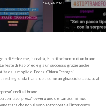
14 Aprile 2020
golo di Fedez che, in realtà, è un rifacimento di un brano
“Le feste di Pablo” ed è già un successo grazie anche
stita dalla moglie di Fedez, Chiara Ferragni.
 frase che gronda transfobia come un ghiacciolo lasciato al
rpresa” recita il brano.
pa con la sorpresa” ovvero uno dei tantissimi modi
donne trans che non si sono sottoposte all’intervento