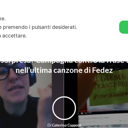
🛒 GENDER SHOP
STORIE
one.
ie premendo i pulsanti desiderati.
a accettare.
a sorpresa? Campagna contro la frase 
nell’ultima canzone di Fedez
Di
Caterina Coppola