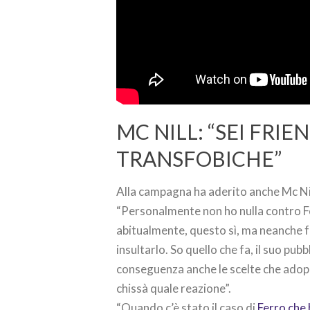
MC NILL: “SEI FRI
TRANSFOBICHE”
Alla campagna ha aderito anche Mc Nil
“Personalmente non ho nulla contro Fe
abitualmente, questo sì, ma neanche f
insultarlo. So quello che fa, il suo pub
conseguenza anche le scelte che adop
chissà quale reazione”.
“Quando c’è stato il caso di
Ferro che 