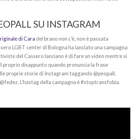
EOPALL SU INSTAGRAM
riginale di Cara
del brano non c’è, non è passata
assero LGBT center di Bologna ha lanciato una campagna
ttiviste del Cassero lanciano è di fare un video mentre si
il proprio disappunto quando pronuncia la frase
sulle proprie storie di Instagram taggando @peopall,
@fedez. L’hastag della campagna è #stoptransfobia.