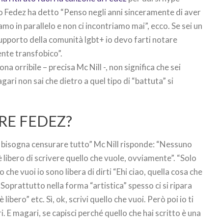
so Fedez ha detto “Penso negli anni sinceramente di aver
mo in parallelo e non ci incontriamo mai”, ecco. Se sei un
supporto della comunità lgbt+ io devo farti notare
nte transfobico”.
a orribile – precisa Mc Nill -, non significa che sei
i non sai che dietro a quel tipo di “battuta” si
.
RE FEDEZ?
te, bisogna censurare tutto” Mc Nill risponde: “Nessuno
 libero di scrivere quello che vuole, ovviamente”. “Solo
o che vuoi io sono libera di dirti “Ehi ciao, quella cosa che
 Soprattutto nella forma “artistica” spesso ci si ripara
 libero” etc. Sì, ok, scrivi quello che vuoi. Però poi io ti
. E magari, se capisci perché quello che hai scritto è una