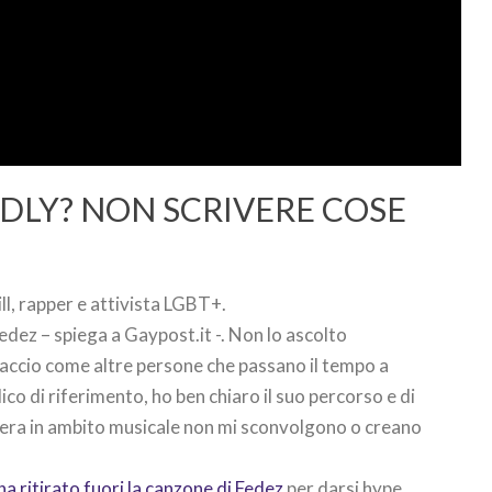
ENDLY? NON SCRIVERE COSE
l, rapper e attivista LGBT+.
dez – spiega a Gaypost.it -. Non lo ascolto
accio come altre persone che passano il tempo a
blico di riferimento, ho ben chiaro il suo percorso e di
era in ambito musicale non mi sconvolgono o creano
ha ritirato fuori la canzone di Fedez
per darsi hype