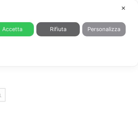
✕
COOL
GENDER
CHI SIAMO
Accetta
Rifiuta
Personalizza