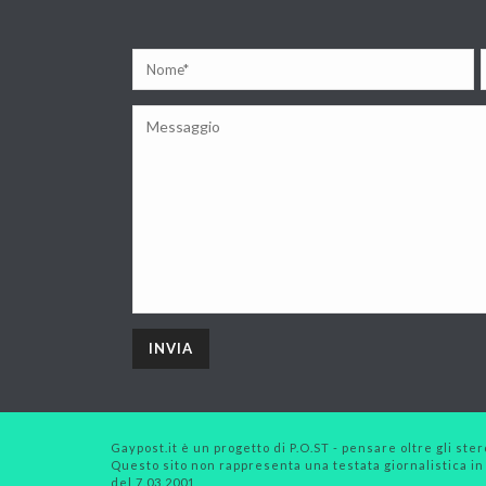
Gaypost.it è un progetto di P.O.ST - pensare oltre gli stero
Questo sito non rappresenta una testata giornalistica in
del 7.03.2001