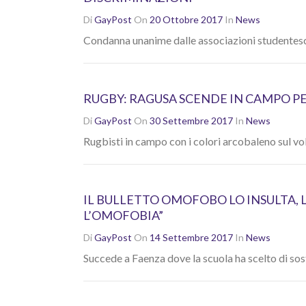
Di
GayPost
On
20 Ottobre 2017
In
News
Condanna unanime dalle associazioni studentes
RUGBY: RAGUSA SCENDE IN CAMPO P
Di
GayPost
On
30 Settembre 2017
In
News
Rugbisti in campo con i colori arcobaleno sul vo
IL BULLETTO OMOFOBO LO INSULTA, L
L’OMOFOBIA”
Di
GayPost
On
14 Settembre 2017
In
News
Succede a Faenza dove la scuola ha scelto di sos