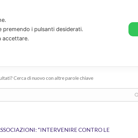
🛒 GENDER SHOP
STORIE
one.
ie premendo i pulsanti desiderati.
a accettare.
ultati? Cerca di nuovo con altre parole chiave
 ASSOCIAZIONI: “INTERVENIRE CONTRO LE