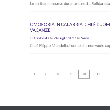
Le scritte comparse durante la notte. Solidarie
OMOFOBIA IN CALABRIA: CHI È L’UOM
VACANZE
Di
GayPost
On
24 Luglio 2017
In
News
Chi è Filippo Mondella, l'uomo che non vuole cop
7
8
9
10
11