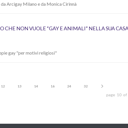
tà da Arcigay Milano e da Monica Cirinnà
O CHE NON VUOLE “GAY E ANIMALI” NELLA SUA CAS
pie gay "per motivi religiosi"
12
13
14
16
24
32
page 10 of