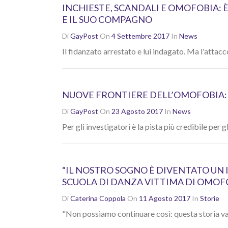
INCHIESTE, SCANDALI E OMOFOBIA: È
E IL SUO COMPAGNO
Di
GayPost
On
4 Settembre 2017
In
News
Il fidanzato arrestato e lui indagato. Ma l'attac
NUOVE FRONTIERE DELL’OMOFOBIA: I
Di
GayPost
On
23 Agosto 2017
In
News
Per gli investigatori è la pista più credibile per g
“IL NOSTRO SOGNO È DIVENTATO UN 
SCUOLA DI DANZA VITTIMA DI OMOF
Di
Caterina Coppola
On
11 Agosto 2017
In
Storie
"Non possiamo continuare così: questa storia va