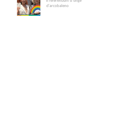
il referendum si tinge
d’arcobaleno