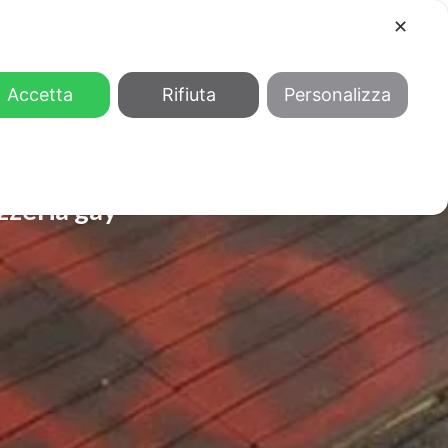
✕
COOL
GENDER
CHI SIAMO
Accetta
Rifiuta
Personalizza
zzeria gay-