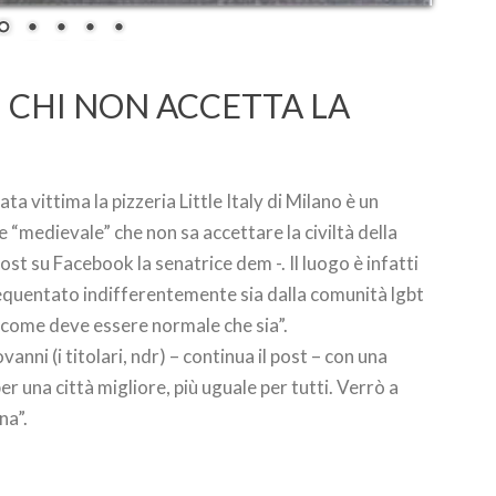
I CHI NON ACCETTA LA
ta vittima la pizzeria Little Italy di Milano è un
e “medievale” che non sa accettare la civiltà della
post su Facebook la senatrice dem -. Il luogo è infatti
frequentato indifferentemente sia dalla comunità lgbt
ì come deve essere normale che sia”.
anni (i titolari, ndr) – continua il post – con una
r una città migliore, più uguale per tutti. Verrò a
na”.