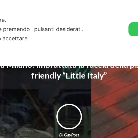
🛒 GENDER SHOP
STORIE
one.
ie premendo i pulsanti desiderati.
a accettare.
 Milano: imbrattata la faccia della pi
friendly “Little Italy”
Di
GayPost