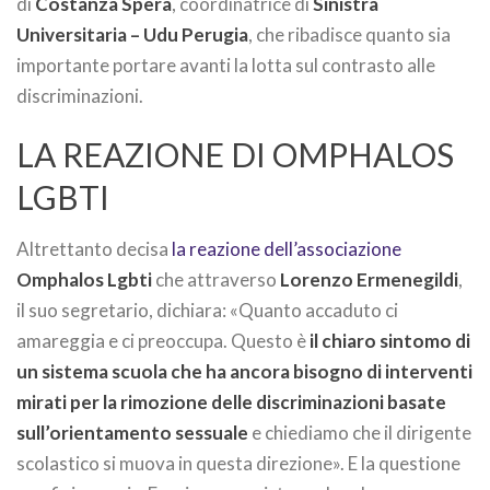
di
Costanza Spera
, coordinatrice di
Sinistra
Universitaria – Udu Perugia
, che ribadisce quanto sia
importante portare avanti la lotta sul contrasto alle
discriminazioni.
LA REAZIONE DI OMPHALOS
LGBTI
Altrettanto decisa
la reazione dell’associazione
Omphalos Lgbti
che attraverso
Lorenzo Ermenegildi
,
il suo segretario, dichiara: «Quanto accaduto ci
amareggia e ci preoccupa. Questo è
il chiaro sintomo di
un sistema scuola che ha ancora bisogno di interventi
mirati per la rimozione delle discriminazioni basate
sull’orientamento sessuale
e chiediamo che il dirigente
scolastico si muova in questa direzione». E la questione