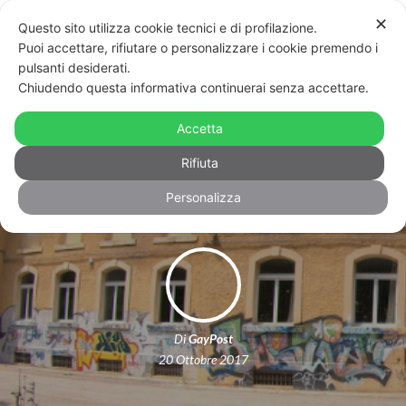
✕
Questo sito utilizza cookie tecnici e di profilazione.
Puoi accettare, rifiutare o personalizzare i cookie premendo i
pulsanti desiderati.
Chiudendo questa informativa continuerai senza accettare.
Omofobia al liceo di Perugia, le
associazioni: “Intervenire contro le
Accetta
discriminazioni”
Rifiuta
Personalizza
Di
GayPost
20 Ottobre 2017