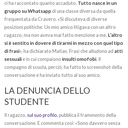
ci ha raccontato quanto accaduto.
Tutto nasce in un
gruppo su Whatsapp
di una classe diversa da quella
frequentata da Cravero. «Si discuteva di diverse
posizioni politiche. Un mio amico litigava con un altro
ragazzo, ma non aveva mai fatto menzione a me.
L’altro
si è sentito in dovere di tirarmi in mezzo con quel tipo
di frasi
», ha dichiarato Matias. Frasi che alludono ad
atti
sessuali
e in cui compaiono
insulti omofobi
. Il
compagno di scuola, perciò, ha fatto lo screenshot della
conversazione e ha inviato tutto al suo amico.
LA DENUNCIA DELLO
STUDENTE
Il ragazzo,
sul suo profilo
, pubblica il frammento della
conversazione. E commenta così: «Sono davvero senza