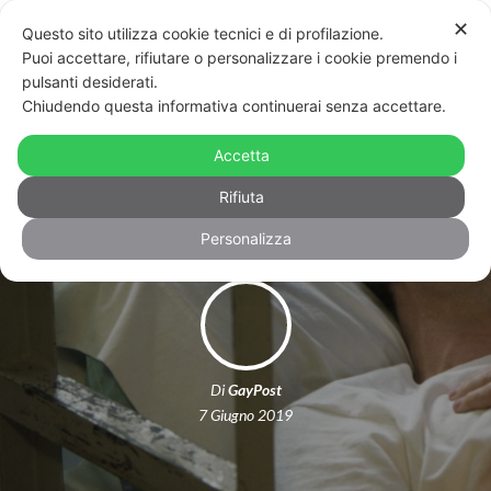
✕
Questo sito utilizza cookie tecnici e di profilazione.
Puoi accettare, rifiutare o personalizzare i cookie premendo i
pulsanti desiderati.
Chiudendo questa informativa continuerai senza accettare.
Padova, coppia gay in cella insieme: il
Accetta
no del sindacato di Polizia
Rifiuta
Personalizza
Di
GayPost
7 Giugno 2019