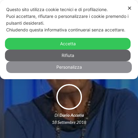
✕
Questo sito utilizza cookie tecnici e di profilazione.
Puoi accettare, rifiutare o personalizzare i cookie premendo i
pulsanti desiderati.
Chiudendo questa informativa continuerai senza accettare.
Silvana De Mari ospite di Otto e
mezzo: attacco in diretta al Mario
Accetta
Mieli
Rifiuta
Personalizza
Di
Dario Accolla
18 Settembre 2018