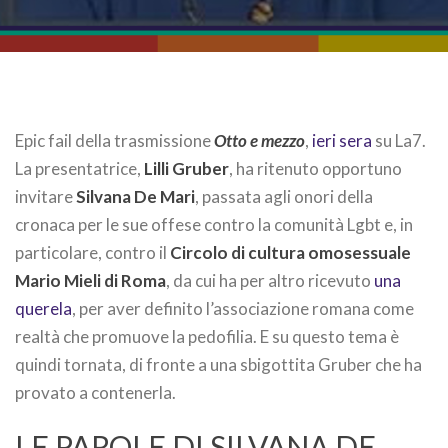
Epic fail della trasmissione
Otto e mezzo
,
ieri sera
su La7.
La presentatrice,
Lilli Gruber
, ha ritenuto opportuno
invitare
Silvana De Mari
, passata agli onori della
cronaca per le sue offese contro la comunità Lgbt e, in
particolare, contro il
Circolo di cultura omosessuale
Mario Mieli di Roma
, da cui ha per altro ricevuto
una
querela
, per aver definito l’associazione romana come
realtà che promuove la pedofilia. E su questo tema è
quindi tornata, di fronte a una sbigottita Gruber che ha
provato a contenerla.
LE PAROLE DI SILVANA DE