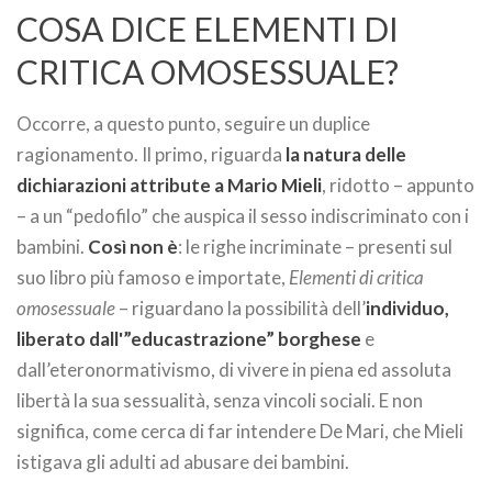
COSA DICE ELEMENTI DI
CRITICA OMOSESSUALE?
Occorre, a questo punto, seguire un duplice
ragionamento. Il primo, riguarda
la natura delle
dichiarazioni attribute a Mario Mieli
, ridotto – appunto
– a un “pedofilo” che auspica il sesso indiscriminato con i
bambini.
Così non è
: le righe incriminate – presenti sul
suo libro più famoso e importate,
Elementi di critica
omosessuale
– riguardano la possibilità dell’
individuo,
liberato dall'”educastrazione” borghese
e
dall’eteronormativismo, di vivere in piena ed assoluta
libertà la sua sessualità, senza vincoli sociali. E non
significa, come cerca di far intendere De Mari, che Mieli
istigava gli adulti ad abusare dei bambini.