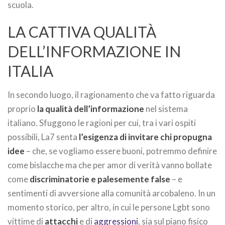
scuola.
LA CATTIVA QUALITÀ
DELL’INFORMAZIONE IN
ITALIA
In secondo luogo, il ragionamento che va fatto riguarda
proprio
la qualità dell’informazione
nel sistema
italiano. Sfuggono le ragioni per cui, tra i vari ospiti
possibili, La7 senta
l’esigenza di invitare chi propugna
idee
– che, se vogliamo essere buoni, potremmo definire
come bislacche ma che per amor di verità vanno bollate
come
discriminatorie e palesemente false
– e
sentimenti di avversione alla comunità arcobaleno. In un
momento storico, per altro, in cui le persone Lgbt sono
vittime di
attacchi
e di
aggressioni
, sia sul piano fisico