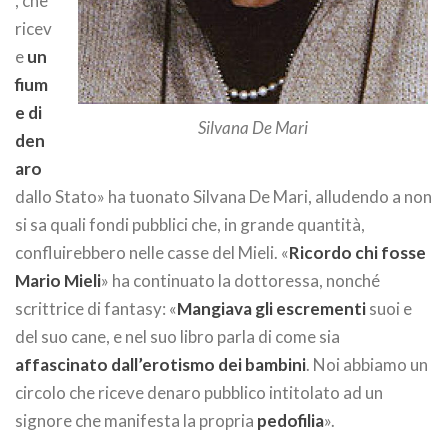
, che
ricev
e
un
fium
e di
Silvana De Mari
den
aro
dallo Stato» ha tuonato Silvana De Mari, alludendo a non
si sa quali fondi pubblici che, in grande quantità,
confluirebbero nelle casse del Mieli. «
Ricordo chi fosse
Mario Mieli
» ha continuato la dottoressa, nonché
scrittrice di fantasy: «
Mangiava gli escrementi
suoi e
del suo cane, e nel suo libro parla di come sia
affascinato dall’erotismo dei bambini
. Noi abbiamo un
circolo che riceve denaro pubblico intitolato ad un
signore che manifesta la propria
pedofilia
».