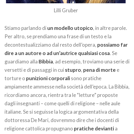
Lilli Gruber
Stiamo parlando di
un modello utopico
, in altre parole.
Per altro, se prendiamo una frase di un testo e la
decontestualizziamo dal resto dell’opera,
possiamo far
dire a un autore o ad un’autrice qualsiasi cosa
. Se
guardiamo alla
Bibbia
, ad esempio, troviamo una serie di
versetti e di passaggi in cui
stupro
,
pena di morte
e
torture o
punizioni corporali
sono pratiche
ampiamente ammesse nella società dell’epoca. La Bibbia,
ricordiamo ancora, rientra tra le “letture” proposte
dagli insegnanti – come quelli di religione – nelle aule
italiane. Se si seguisse la logica argomentativa della
dottoressa De Mari, dovremmo dire che i docenti di
religione cattolica propugnano
pratiche devianti
a