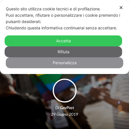
✕
Questo sito utilizza cookie tecnici e di profilazione.
Puoi accettare, rifiutare o personalizzare i cookie premendo i
pulsanti desiderati.
Chiudendo questa informativa continuerai senza accettare.
Continua l’Onda pride, aspettando
New York: oggi Milano, Treviso, Bari
Accetta
e Catania
Rifiuta
Personalizza
Di
GayPost
29 Giugno 2019