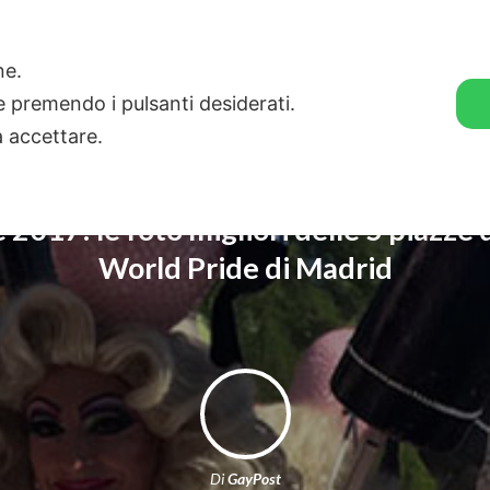
🛒 GENDER SHOP
STORIE
one.
ie premendo i pulsanti desiderati.
a accettare.
2017: le foto migliori delle 5 piazze d
World Pride di Madrid
Di
GayPost