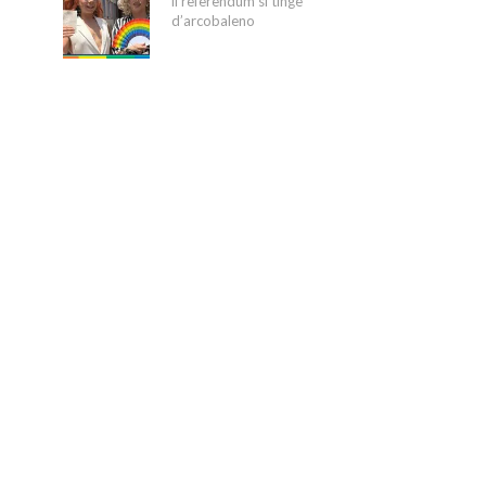
il referendum si tinge
d’arcobaleno