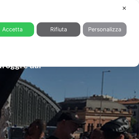
✕
COOL
GENDER
CHI SIAMO
Accetta
Rifiuta
Personalizza
i oggi e dal