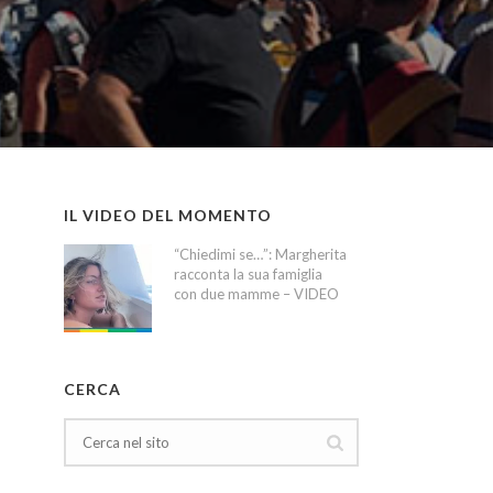
IL VIDEO DEL MOMENTO
“Chiedimi se…”: Margherita
racconta la sua famiglia
con due mamme – VIDEO
CERCA