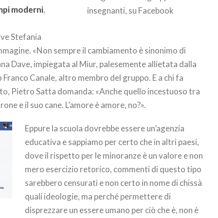
empi moderni
,
insegnanti, su Facebook
ive Stefania
’immagine. «Non sempre il cambiamento è sinonimo di
a Dave, impiegata al Miur, palesemente allietata dalla
o Franco Canale, altro membro del gruppo. E a chi fa
tato, Pietro Satta domanda: «Anche quello incestuoso tra
adrone e il suo cane. L’amore è amore, no?».
Eppure la scuola dovrebbe essere un’agenzia
educativa e sappiamo per certo che in altri paesi,
dove il rispetto per le minoranze è un valore e non
mero esercizio retorico, commenti di questo tipo
sarebbero censurati e non certo in nome di chissà
quali ideologie, ma perché permettere di
disprezzare un essere umano per ciò che è, non è