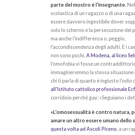
parte del mostro è l’insegnante.
Nel
scolastica di un ragazzo o di una raga
essere davvero ingestibile dover sop
solo lo scherno e la persecuzione dei p
ma anche l’indifferenza o, peggio,
l’accondiscendenza degli adulti. E i ca
non sono pochi.
A Modena, al liceo Se
l’omofobia vi fosse un contraddittorio
immagineremmo la stessa situazione in
chi ti parla di quanto è ingiusto l’odio
all’Istituto cattolico professionale Ec
corridoio perché gay: «Seguiamo i detta
«L’omosessualità è contro natura, 
amare un altro essere umano dello s
questa volta ad Ascoli Piceno
, a un ra