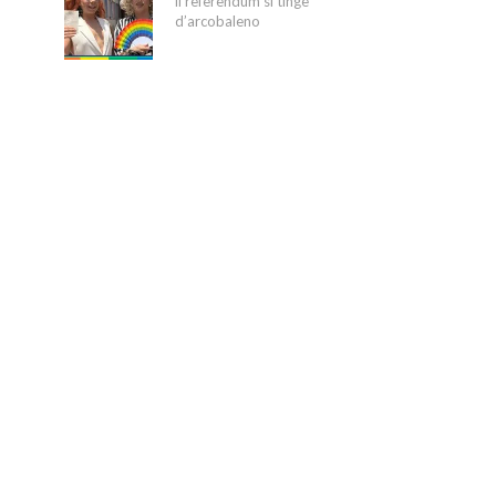
il referendum si tinge
d’arcobaleno