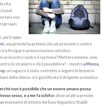
la vita
zza può
portare non
ropri pari,
si, purtroppo,
lmi
, una preside ha preteso che ad un incontro contro
 tra Arcigay e un’associazione cattolica –
 un incontro contro il razzismo? Mettere insieme, cioè,
 contro lo straniero e chi è possibilista? – mentre
a Monza,
fop
, un ragazzo è stato costretto a seguire le lezioni in
mi della chiesa» si è giustificato il dirigente scolastico.
perché non è possibile che un essere umano possa
tesso sesso, e a me fa schifo»
disse un’altra preside,
ppresentante di istituto del liceo linguistico Stabili-