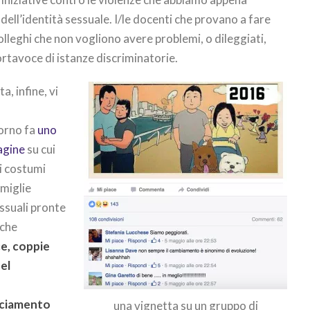
ell’identità sessuale. I/le docenti che provano a fare
olleghi che non vogliono avere problemi, o dileggiati,
ortavoce di istanze discriminatorie.
, infine, vi
orno fa
uno
agine
su cui
i costumi
amiglie
ssuali pronte
 che
ce, coppie
nel
sciamento
una vignetta su un gruppo di