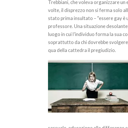
Trebbiani, che voleva organizzare un 
volte, il disprezzo non si ferma solo al
stato prima insultato – “essere gay è 
professore. Una situazione desolante,
luogo in cui l’individuo forma la sua c
soprattutto da chi dovrebbe svolgere 
qua della cattedra il pregiudizio.
sessuale, educazione alle differenze e