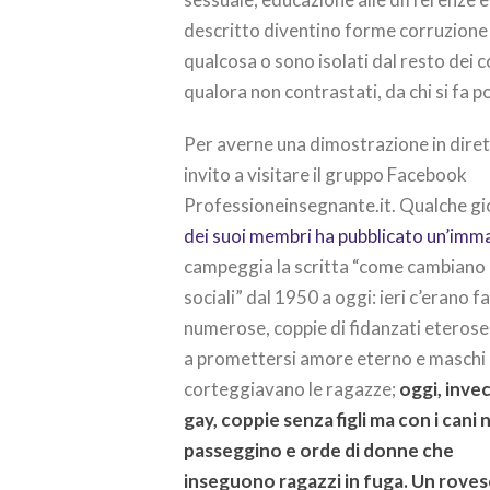
descritto diventino forme corruzione d
qualcosa o sono isolati dal resto dei c
qualora non contrastati, da chi si fa p
Per averne una dimostrazione in diretta
invito a visitare il gruppo Facebook
Professioneinsegnante.it. Qualche gi
dei suoi membri ha pubblicato un’imm
campeggia la scritta “come cambiano 
sociali” dal 1950 a oggi: ieri c’erano f
numerose, coppie di fidanzati eterose
a promettersi amore eterno e maschi
corteggiavano le ragazze;
oggi, inve
gay, coppie senza figli ma con i cani 
passeggino e orde di donne che
inseguono ragazzi in fuga. Un rove