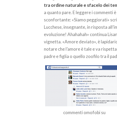
tra ordine naturale e sfacelo dei t
a quanto pare. E leggere i commenti è
sconfortante: «Siamo peggiorati» scr
Lucchese, insegnante, in risposta all
evoluzione! Ahahahah» continua Lisann
vignetta. «Amore deviato», è lapidari
notare che l’amore è tale e va rispet
padre e figlia o quello zoofilo tra il p
commenti omofobi su