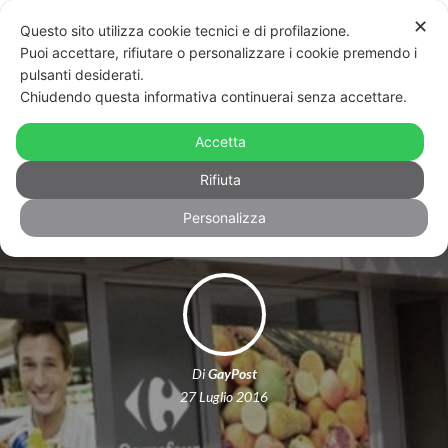
✕
Questo sito utilizza cookie tecnici e di profilazione.
Puoi accettare, rifiutare o personalizzare i cookie premendo i
pulsanti desiderati.
Chiudendo questa informativa continuerai senza accettare.
Omofobia, Carrefour Italia: “Quel
lavoratore non opererà più presso di
Accetta
noi”
Rifiuta
Personalizza
Di
GayPost
27 Luglio 2016