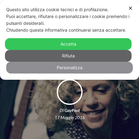
✕
Questo sito utilizza cookie tecnici e di profilazione.
Puoi accettare, rifiutare o personalizzare i cookie premendo i
pulsanti desiderati.
Chiudendo questa informativa continuerai senza accettare.
Omofobia, depositata legge contro le
Accetta
terapie riparative
Rifiuta
Personalizza
Di
GayPost
17 Maggio 2016