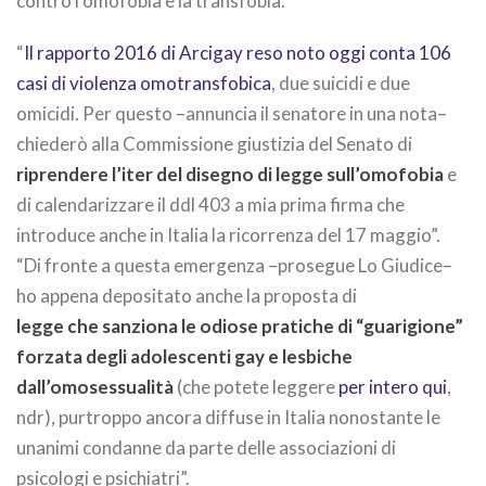
contro l’omofobia e la transfobia.
“
Il rapporto 2016 di Arcigay reso noto oggi conta 106
casi di violenza omotransfobica
, due suicidi e due
omicidi. Per questo –annuncia il senatore in una nota–
chiederò alla Commissione giustizia del Senato di
riprendere l’iter del disegno di legge sull’omofobia
e
di calendarizzare il ddl 403 a mia prima firma che
introduce anche in Italia la ricorrenza del 17 maggio”.
“Di fronte a questa emergenza –prosegue Lo Giudice–
ho appena depositato anche la proposta di
legge che sanziona le odiose pratiche di “guarigione”
forzata degli adolescenti gay e lesbiche
dall’omosessualità
(che potete leggere
per intero qui
,
ndr), purtroppo ancora diffuse in Italia nonostante le
unanimi condanne da parte delle associazioni di
psicologi e psichiatri”.