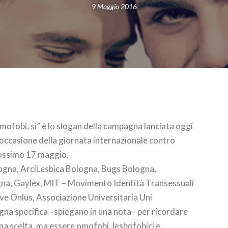
9 Maggio 2016
mofobi, sì” è lo slogan della campagna lanciata oggi
 occasione della giornata internazionale contro
prossimo 17 maggio.
logna, ArciLesbica Bologna, Bugs Bologna,
na, Gaylex, MIT – Movimento Identità Transessuali
ve Onlus, Associazione Universitaria Uni
a specifica –spiegano in una nota– per ricordare
una scelta, ma essere omofobi, lesbofobici e