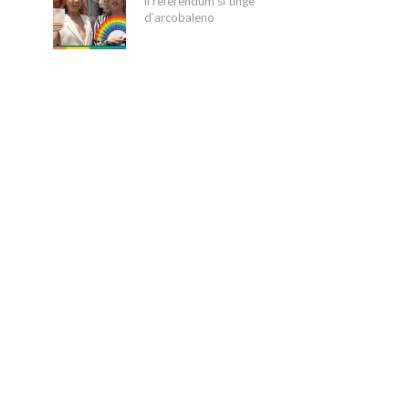
il referendum si tinge
d’arcobaleno