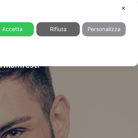
✕
COOL
GENDER
CHI SIAMO
Accetta
Rifiuta
Personalizza
i manifesti