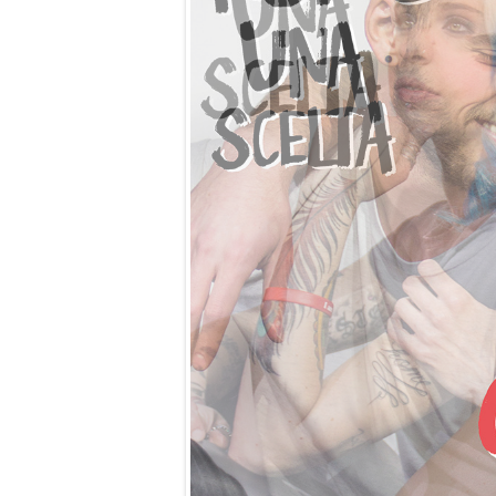
Previo
us