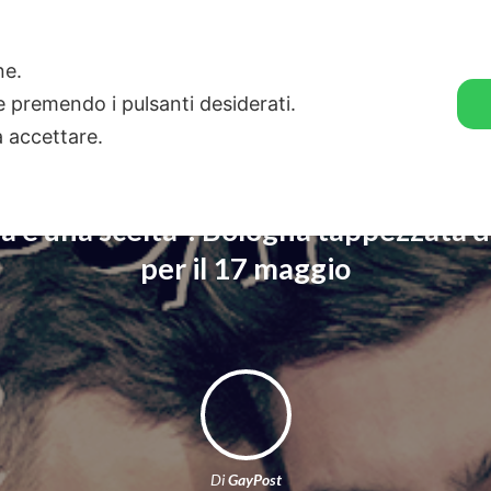
🛒 GENDER SHOP
STORIE
one.
ie premendo i pulsanti desiderati.
a accettare.
a è una scelta”: Bologna tappezzata d
per il 17 maggio
Di
GayPost