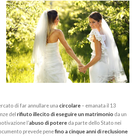
rcato di far annullare una
circolare
– emanata il 13
enze del
rifiuto illecito di eseguire un matrimonio
da un
otivazione l’
abuso di potere
da parte dello Stato nei
Il documento prevede pene
fino a cinque anni di reclusione