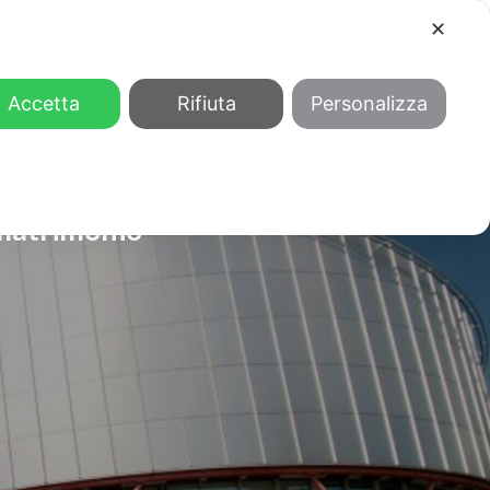
✕
COOL
GENDER
CHI SIAMO
Accetta
Rifiuta
Personalizza
 matrimonio