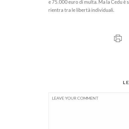
e 75.000 euro di multa. Ma la Cedu è st
rientra tra le libertà individuali.
L