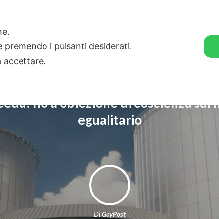
🛒 GENDER SHOP
STORIE
one.
ie premendo i pulsanti desiderati.
a accettare.
edu: no a obiezione di coscienza sul
egualitario
Di
GayPost