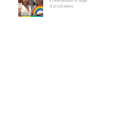
il referendum si tinge
d’arcobaleno