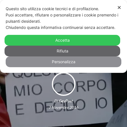
✕
Questo sito utilizza cookie tecnici e di profilazione.
Puoi accettare, rifiutare o personalizzare i cookie premendo i
pulsanti desiderati.
Chiudendo questa informativa continuerai senza accettare.
Non Una di Meno: donne (e uomini)
Accetta
in piazza contro la violenza di genere
Rifiuta
Personalizza
Di
GayPost
7 Novembre 2016