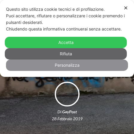
✕
Questo sito utilizza cookie tecnici e di profilazione.
Puoi accettare, rifiutare o personalizzare i cookie premendo i
pulsanti desiderati.
Chiudendo questa informativa continuerai senza accettare.
Nazismo e omofobia sui muri di
Roma. Cirinnà: “Colpevole il silenzio
Accetta
del governo”
Rifiuta
Personalizza
Di
GayPost
28 Febbraio 2019