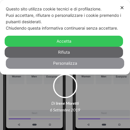
✕
Questo sito utilizza cookie tecnici e di profilazione.
Puoi accettare, rifiutare o personalizzare i cookie premendo i
pulsanti desiderati.
Chiudendo questa informativa continuerai senza accettare.
Nasce Dating, la app per incontri di
Accetta
Facebook: in Europa solo nel 2020
Rifiuta
Personalizza
Di
Irene Moretti
6 Settembre 2019