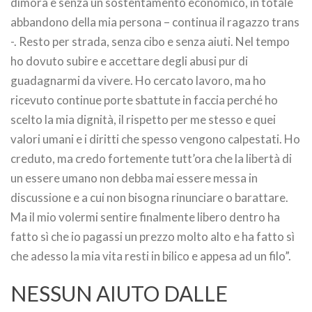
dimora e senza un sostentamento economico, in totale
abbandono della mia persona – continua il ragazzo trans
-. Resto per strada, senza cibo e senza aiuti. Nel tempo
ho dovuto subire e accettare degli abusi pur di
guadagnarmi da vivere. Ho cercato lavoro, ma ho
ricevuto continue porte sbattute in faccia perché ho
scelto la mia dignità, il rispetto per me stesso e quei
valori umani e i diritti che spesso vengono calpestati. Ho
creduto, ma credo fortemente tutt’ora che la libertà di
un essere umano non debba mai essere messa in
discussione e a cui non bisogna rinunciare o barattare.
Ma il mio volermi sentire finalmente libero dentro ha
fatto sì che io pagassi un prezzo molto alto e ha fatto sì
che adesso la mia vita resti in bilico e appesa ad un filo”.
NESSUN AIUTO DALLE