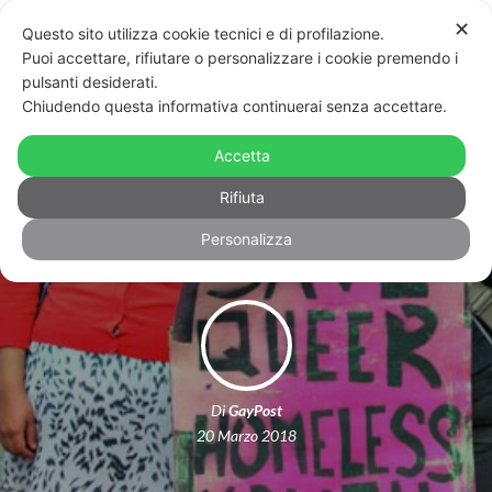
✕
Questo sito utilizza cookie tecnici e di profilazione.
Puoi accettare, rifiutare o personalizzare i cookie premendo i
pulsanti desiderati.
Chiudendo questa informativa continuerai senza accettare.
Napoli, giovane trans abbandonato
da tutti e costretto a vivere per
Accetta
strada
Rifiuta
Personalizza
Di
GayPost
20 Marzo 2018