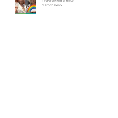
il referendum si tinge
d’arcobaleno