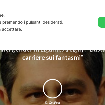
🛒 GENDER SHOP
STORIE
one.
ie premendo i pulsanti desiderati.
a accettare.
nti-gender in Liguria. Arcigay: “Basta
carriere sui fantasmi”
Di
GayPost