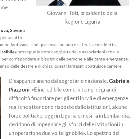
come
Giovanni Toti, presidente della
Regione Liguria
enova, Savona
per un atto
meno fantasma, cioè qualcosa che non esiste». La cosiddetta
ssibile»
prosegue la nota congiunta delle associazioni «che la
 per corrispondere ai bisogni delle persone e alle tante emergenze,
enso delle destre e di chi su questi fantasmi costruisce carriere
Disappunto anche dal segretario nazionale,
Gabriele
Piazzoni
: «È incredibile come in tempi di grandi
difficoltà finanziare per gli enti locali e di emergenze
reali che attendono risposte dalle istituzioni, alcune
forze politiche, oggi in Liguria e mesi fa in Lombardia,
decidano di impegnare gli sforzi delle istituzioni in
un’operazione due volte ignobile». Lo spettro del