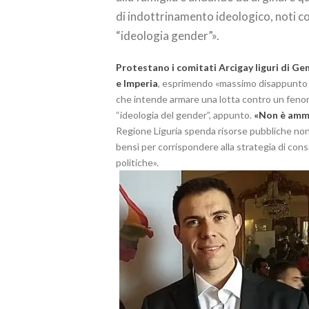
di indottrinamento ideologico, noti 
“ideologia gender”».
Protestano i comitati Arcigay liguri di G
e Imperia
, esprimendo «massimo disappunto 
che intende armare una lotta contro un feno
“ideologia del gender”, appunto.
«Non è ammi
Regione Liguria spenda risorse pubbliche non
bensì per corrispondere alla strategia di cons
politiche».