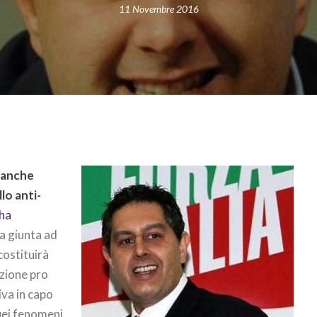
11 Novembre 2016
,
anche
llo anti-
ha
a giunta ad
costituirà
azione pro
iva in capo
uei fenomeni