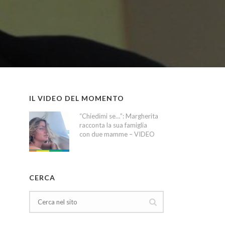
IL VIDEO DEL MOMENTO
“Chiedimi se…”: Margherita
racconta la sua famiglia
con due mamme – VIDEO
CERCA