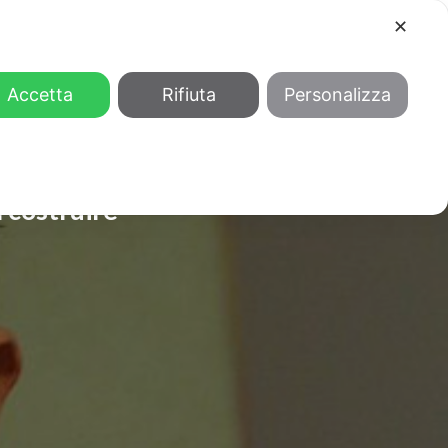
✕
COOL
GENDER
CHI SIAMO
Accetta
Rifiuta
Personalizza
 costruire