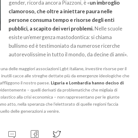
gender, ricorda ancora Piazzoni, è «
un imbroglio
clamoroso, che oltre a iniettare paura nelle
persone consuma tempo e risorse degli enti
pubblici, a scapito dei veri problemi.
Nelle scuole
esiste un’emergenza mastodontica: si chiama
bullismo ed è testimoniato da numerose ricerche
autorevolissime in tutto il mondo, da decine di anni».
na delle maggiori associazioni Lgbt italiane, investire risorse per il
re inutili cacce alle streghe dettate più da emergenze ideologiche che
 affliggono il nostro paese.
Liguria e Lombardia hanno deciso di
evidentemente – quelli derivati da problematiche che migliaia di
scolastico alla crisi economica – non rappresentano per le giunte
mo atto, nella speranza che l’elettorato di quelle regioni faccia
quello delle generazioni a venire.