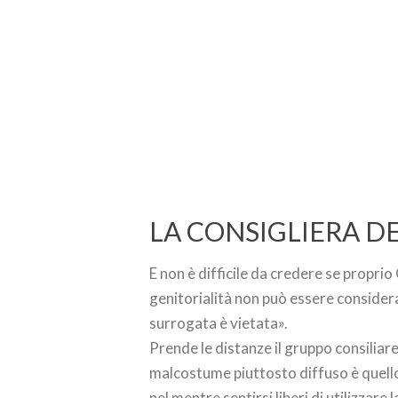
LA CONSIGLIERA D
E non è difficile da credere se proprio
genitorialità non può essere considera
surrogata è vietata».
Prende le distanze il gruppo consiliar
malcostume piuttosto diffuso è quello
nel mentre sentirsi liberi di utilizzar