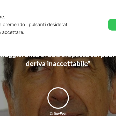
🛒 GENDER SHOP
STORIE
one.
ie premendo i pulsanti desiderati.
a accettare.
 maggioranza di Sala si spacca sui padr
deriva inaccettabile”
Di
GayPost