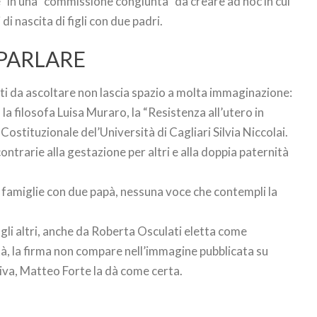
ne” in una “commissione congiunta” da creare ad hoc in cui
 di nascita di figli con due padri.
 PARLARE
etti da ascoltare non lascia spazio a molta immaginazione:
 la filosofa Luisa Muraro, la “Resistenza all’utero in
 Costituzionale del’Università di Cagliari Silvia Niccolai.
ntrarie alla gestazione per altri e alla doppia paternità
famiglie con due papà, nessuna voce che contempli la
a gli altri, anche da Roberta Osculati eletta come
ltà, la firma non compare nell’immagine pubblicata su
tiva, Matteo Forte la dà come certa.