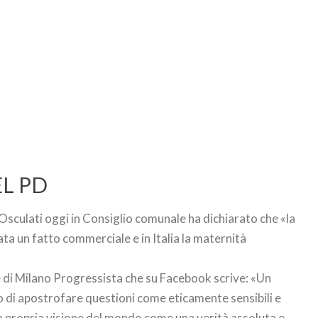
EL PD
 Osculati oggi in Consiglio comunale ha dichiarato che «la
ta un fatto commerciale e in Italia la maternità
e di Milano Progressista che su Facebook scrive: «Un
 di apostrofare questioni come eticamente sensibili e
e la propria visione del mondo come una verità assoluta e