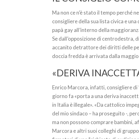
Ma non ce n’è stato il tempo perché n
consigliere della sua lista civica e una
papà gay all’interno della maggioranz
Se dall’opposizione di centrodestra, d
accanito detrattore dei diritti delle p
doccia fredda è arrivata dalla maggio
«DERIVA INACCETT
Enrico Marcora, infatti, consigliere d
giorno fa «porta a una deriva inaccetta
in Italia è illegale». «Da cattolico im
del mio sindaco – ha proseguito -, per
ma non possono comprare bambini, affitt
Marcora e altri suoi colleghi di grupp