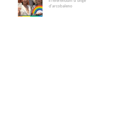
il referendum si tinge
d’arcobaleno