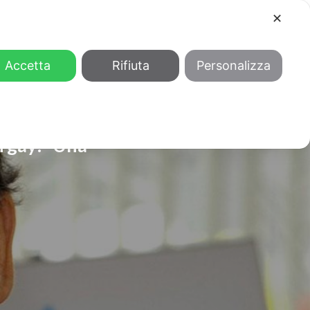
✕
COOL
GENDER
CHI SIAMO
Accetta
Rifiuta
Personalizza
i gay: “Una