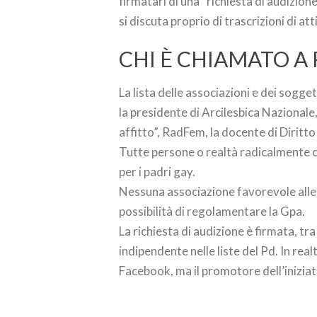
firmatari di una “richiesta di audizio
si discuta proprio di trascrizioni di atti
CHI È CHIAMATO A
La lista delle associazioni e dei sogg
la presidente di Arcilesbica Nazionale,
affitto”, RadFem, la docente di Diritto
Tutte persone o realtà radicalmente co
per i padri gay.
Nessuna associazione favorevole alle 
possibilità di regolamentare la Gpa.
La richiesta di audizione è firmata, tr
indipendente nelle liste del Pd. In rea
Facebook, ma il promotore dell’inizia