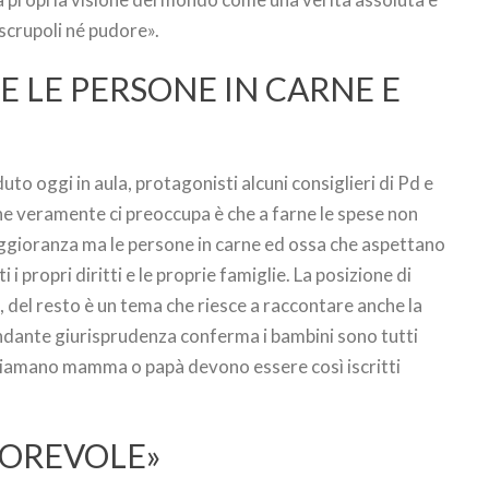
 scrupoli né pudore».
E LE PERSONE IN CARNE E
uto oggi in aula, protagonisti alcuni consiglieri di Pd e
 che veramente ci preoccupa è che a farne le spese non
maggioranza ma le persone in carne ed ossa che aspettano
 propri diritti e le proprie famiglie. La posizione di
 del resto è un tema che riesce a raccontare anche la
ndante giurisprudenza conferma i bambini sono tutti
 chiamano mamma o papà devono essere così iscritti
VOREVOLE»