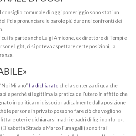
el consiglio comunale di oggi pomeriggio sono stati un
 del Pd a pronunciare le parole più dure nei confronti dei
a.
i cui fa parte anche Luigi Amicone, ex direttore di Tempi e
ersone Lgbt, ci si poteva aspettare certe posizioni, la
ranza.
ABILE»
i “Noi Milano”
ha dichiarato
che la sentenza di qualche
bile perché si legittima la pratica dell’utero in affitto che
pegnato in politica mi dissocio radicalmente dalla posizione
ché le persone in privato possono fare ciò che vogliono
are uteri e dichiararsi madri e padri di figli non loro».
o (Elisabetta Strada e Marco Fumagalli) sono tra i