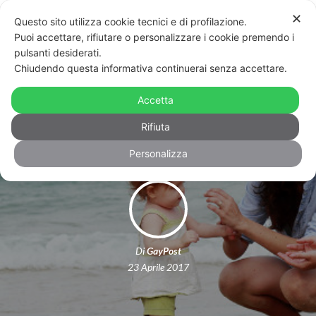
✕
Questo sito utilizza cookie tecnici e di profilazione.
Puoi accettare, rifiutare o personalizzare i cookie premendo i
pulsanti desiderati.
Chiudendo questa informativa continuerai senza accettare.
Milano: la Corte d’Appello dice sì ad
Accetta
un’altra stepchild adoption
Rifiuta
Personalizza
Di
GayPost
23 Aprile 2017