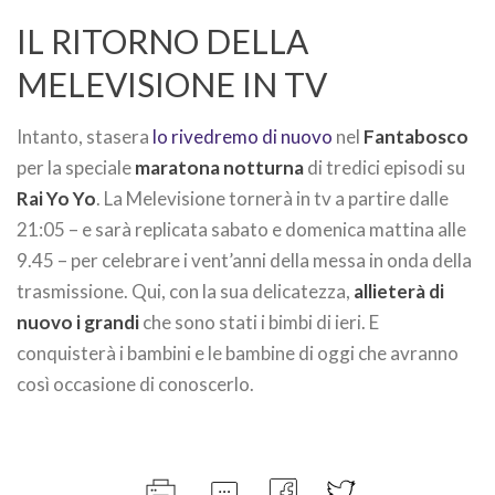
IL RITORNO DELLA
MELEVISIONE IN TV
Intanto, stasera
lo rivedremo di nuovo
nel
Fantabosco
per la speciale
maratona notturna
di tredici episodi su
Rai Yo Yo
. La Melevisione tornerà in tv a partire dalle
21:05 – e sarà replicata sabato e domenica mattina alle
9.45 – per celebrare i vent’anni della messa in onda della
trasmissione. Qui, con la sua delicatezza,
allieterà di
nuovo i grandi
che sono stati i bimbi di ieri. E
conquisterà i bambini e le bambine di oggi che avranno
così occasione di conoscerlo.