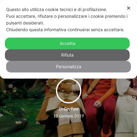
✕
Questo sito utilizza cookie tecnici e di profilazione.
Puoi accettare, rifiutare o personalizzare i cookie premendo i
pulsanti desiderati.
Chiudendo questa informativa continuerai senza accettare.
Dalla Melevisione al coming out: il
Accetta
ritorno di Tonio Cartonio
Rifiuta
Personalizza
Di
GayPost
18 Gennaio 2019