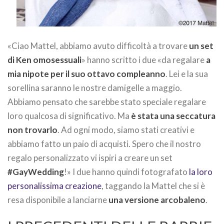
«Ciao Mattel, abbiamo avuto difficoltà a trovare
un set
di Ken omosessuali
» hanno scritto i due «da regalare
a
mia nipote per il suo ottavo compleanno
. Lei e la sua
sorellina saranno le nostre damigelle a maggio.
Abbiamo pensato che sarebbe stato speciale regalare
loro qualcosa di significativo. Ma
è stata una seccatura
non trovarlo
. Ad ogni modo, siamo stati creativi e
abbiamo fatto un paio di acquisti. Spero che il nostro
regalo personalizzato vi ispiri a creare un set
#GayWedding
!» I due hanno quindi fotografato
la loro
personalissima creazione
, taggando la Mattel che si è
resa disponibile a lanciarne
una versione arcobaleno
.