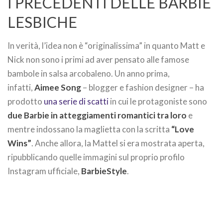
I PRECEDENTI DELLE BARBIE
LESBICHE
In verità, l’idea non è “originalissima” in quanto Matt e
Nick non sono i primi ad aver pensato alle famose
bambole in salsa arcobaleno. Un anno prima,
infatti,
Aimee Song
– blogger e fashion designer – ha
prodotto
una serie di scatti
in cui le protagoniste sono
due Barbie in atteggiamenti romantici tra loro
e
mentre indossano la maglietta con la scritta
“Love
Wins”
. Anche allora, la Mattel si era mostrata aperta,
ripubblicando quelle immagini sul proprio profilo
Instagram ufficiale,
BarbieStyle
.