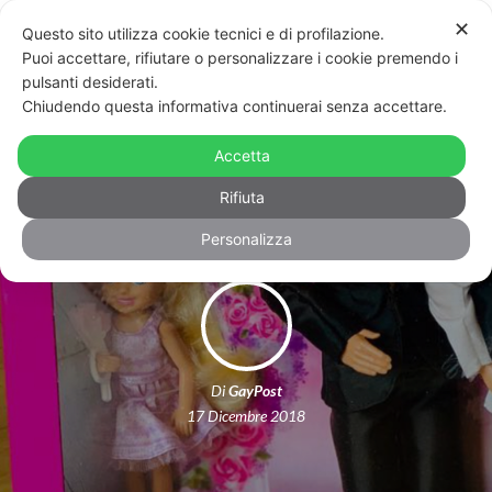
✕
Questo sito utilizza cookie tecnici e di profilazione.
Puoi accettare, rifiutare o personalizzare i cookie premendo i
pulsanti desiderati.
Chiudendo questa informativa continuerai senza accettare.
Mattel gay-friendly: arrivano Barbie
Accetta
e Ken in versione arcobaleno
Rifiuta
Personalizza
Di
GayPost
17 Dicembre 2018