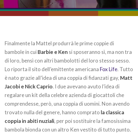
Finalmente la Mattel produrrà le prime coppie di
bambole in cui
Barbie e Ken
si sposeranno sì, ma non tra
di loro, bensì con altri bambolotti del loro stesso sesso.
Lo riporta il sito dell’emittente americana
Fox Life
. Tutto
è nato grazie all’idea di una coppia di fidanzati gay,
Matt
Jacobi e Nick Caprio
. I due avevano avuto l’idea di
regalare un kit della celebre azienda di giocattoli che
comprendesse, però, una coppia di uomini. Non avendo
trovato nulla del genere, hanno comprato
la classica
coppia in abiti nuziali
, per poi sostituire la famosissima
bambola bionda con un altro Ken vestito di tutto punto.