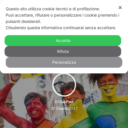
✕
Questo sito utilizza cookie tecnici e di profilazione.
Puoi accettare, rifiutare o personalizzare i cookie premendo i
pulsanti desiderati.
Chiudendo questa informativa continuerai senza accettare.
Matrimonio egualitario, voto storico
Accetta
in Germania: il Bundestag ha detto sì
Rifiuta
Personalizza
Di
GayPost
30 Giugno 2017