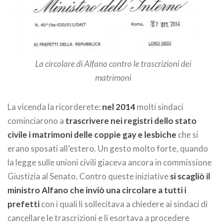
La circolare di Alfano contro le trascrizioni dei
matrimoni
La vicenda la ricorderete:
nel 2014
molti sindaci
cominciarono a
trascrivere nei registri dello stato
civile i matrimoni delle coppie gay e lesbiche
che si
erano sposati all’estero. Un gesto molto forte, quando
la legge sulle unioni civili giaceva ancora in commissione
Giustizia al Senato. Contro queste iniziative
si scagliò il
ministro Alfano
che inviò una circolare a tutti i
prefetti
con i quali li sollecitava a chiedere ai sindaci di
cancellare le trascrizioni e li esortava a procedere