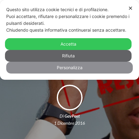
✕
Questo sito utilizza cookie tecnici e di profilazione.
Puoi accettare, rifiutare o personalizzare i cookie premendo i
pulsanti desiderati.
Chiudendo questa informativa continuerai senza accettare.
Matrimoni egualitari: il Consiglio di
Stato boccia gli annullamenti dei
Accetta
prefetti
Rifiuta
Personalizza
Di
GayPost
1 Dicembre 2016