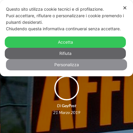
✕
Questo sito utilizza cookie tecnici e di profilazione.
Puoi accettare, rifiutare o personalizzare i cookie premendo i
pulsanti desiderati.
Chiudendo questa informativa continuerai senza accettare.
Massa: non le affittano casa perché
Accetta
transgender
Rifiuta
Personalizza
Di
GayPost
21 Marzo 2019