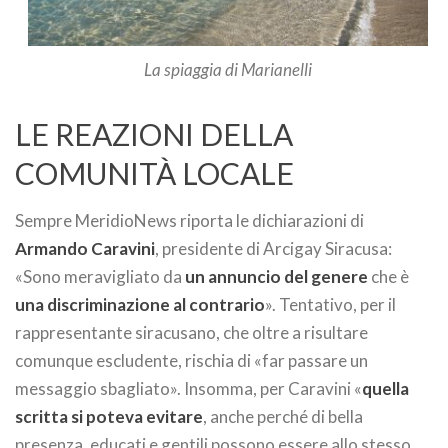
La spiaggia di Marianelli
LE REAZIONI DELLA
COMUNITÀ LOCALE
Sempre MeridioNews riporta le dichiarazioni di
Armando Caravini
, presidente di Arcigay Siracusa:
«Sono meravigliato da
un annuncio del genere
che è
una discriminazione al contrario
». Tentativo, per il
rappresentante siracusano, che oltre a risultare
comunque escludente, rischia di «far passare un
messaggio sbagliato». Insomma, per Caravini «
quella
scritta si poteva evitare
, anche perché di bella
presenza, educati e gentili possono essere allo stesso