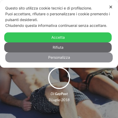
✕
Questo sito utilizza cookie tecnici e di profilazione.
Puoi accettare, rifiutare o personalizzare i cookie premendo i
pulsanti desiderati.
Chiudendo questa informativa continuerai senza accettare.
Marzamemi, il lido cerca personale
Accetta
gay: è polemica sull’annuncio
Rifiuta
Personalizza
Di
GayPost
3 Luglio 2018