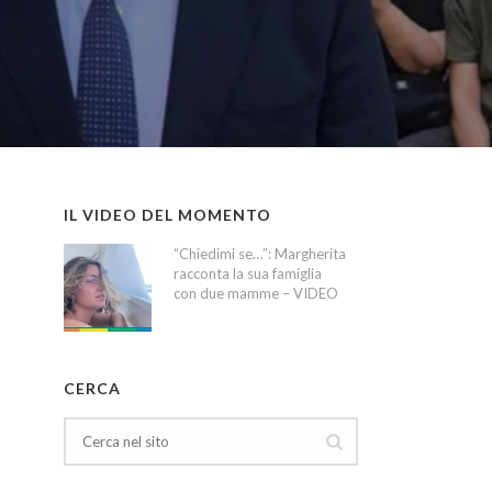
IL VIDEO DEL MOMENTO
“Chiedimi se…”: Margherita
racconta la sua famiglia
con due mamme – VIDEO
CERCA