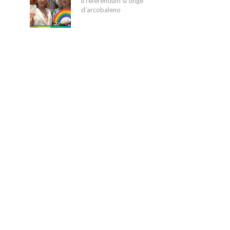
il referendum si tinge
d’arcobaleno