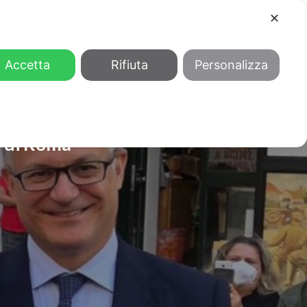
✕
COOL
GENDER
CHI SIAMO
Accetta
Rifiuta
Personalizza
+ di Roma