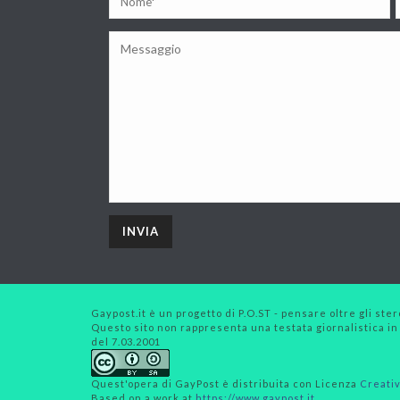
Gaypost.it è un progetto di P.O.ST - pensare oltre gli stero
Questo sito non rappresenta una testata giornalistica in
del 7.03.2001
Quest'opera di
GayPost
è distribuita con Licenza
Creativ
Based on a work at
https://www.gaypost.it
.