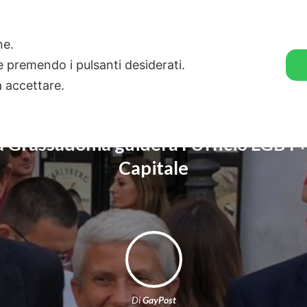
🛒 GENDER SHOP
STORIE
one.
ie premendo i pulsanti desiderati.
a accettare.
 Grassadonia guiderà l’Ufficio LGBT
Capitale
Di
GayPost