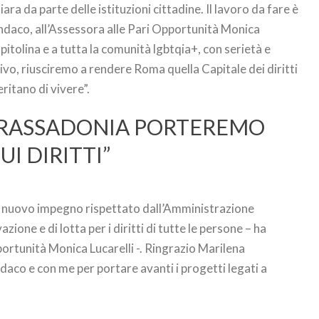
ara da parte delle istituzioni cittadine. Il lavoro da fare è
indaco, all’Assessora alle Pari Opportunità Monica
apitolina e a tutta la comunità lgbtqia+, con serietà e
vo, riusciremo a rendere Roma quella Capitale dei diritti
ritano di vivere”.
 GRASSADONIA PORTEREMO
I DIRITTI”
 un nuovo impegno rispettato dall’Amministrazione
ione e di lotta per i diritti di tutte le persone – ha
rtunità Monica Lucarelli -. Ringrazio Marilena
daco e con me per portare avanti i progetti legati a