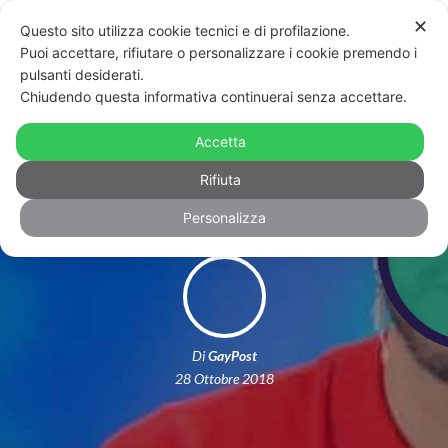
✕
Questo sito utilizza cookie tecnici e di profilazione.
Puoi accettare, rifiutare o personalizzare i cookie premendo i
pulsanti desiderati.
Chiudendo questa informativa continuerai senza accettare.
Marco Carta ha fatto coming out alla
Accetta
vigilia dell’uscita del nuovo brano
Rifiuta
Personalizza
Di
GayPost
28 Ottobre 2018