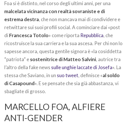
Foa si è distinto, nel corso degli ultimi anni, per una
malcelata vicinanza con realtà sovraniste e di
estrema destra
, che non mancava mai di condividere e
retwittare sui suoi profili social. A cominciare dai «post
di
Francesca Totolo
» come riporta
Repubblica
, che
ricostruisce la sua carriera e la sua ascesa. Per chi non lo
sapesse ancora, questa gentile signora è «la cosiddetta
“patriota” e
sostenitrice di Matteo Salvini
, autrice tra
l’altro della fake news
sulle unghie laccate di Josefa
». La
stessa che Saviano, in un
suo tweet
, definisce «
al soldo
di Casapound
». E se pensate che sia già abbastanza, vi
sbagliate di grosso.
MARCELLO FOA, ALFIERE
ANTI-GENDER