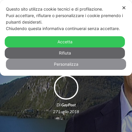
✕
Questo sito utilizza cookie tecnici e di profilazione.
Puoi accettare, rifiutare o personalizzare i cookie premendo i
pulsanti desiderati.
Chiudendo questa informativa continuerai senza accettare.
Chi è Marcello Foa, l’alfiere anti-
Accetta
gender nuovo presidente della Rai
Rifiuta
Personalizza
Di
GayPost
27 Luglio 2018