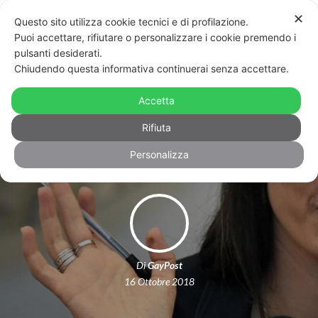
✕
Questo sito utilizza cookie tecnici e di profilazione.
Puoi accettare, rifiutare o personalizzare i cookie premendo i
pulsanti desiderati.
Chiudendo questa informativa continuerai senza accettare.
Manifesti omofobi di ProVita, Raggi:
“Rimuoveteli, offendono tutti i
Accetta
cittadini”
Rifiuta
Personalizza
Di
GayPost
16 Ottobre 2018