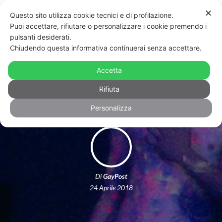
✕
Questo sito utilizza cookie tecnici e di profilazione.
Puoi accettare, rifiutare o personalizzare i cookie premendo i
pulsanti desiderati.
Chiudendo questa informativa continuerai senza accettare.
Lovers Film Festival: tutti i film
Accetta
vincitori della 33esima edizione
Rifiuta
Personalizza
Di
GayPost
24 Aprile 2018