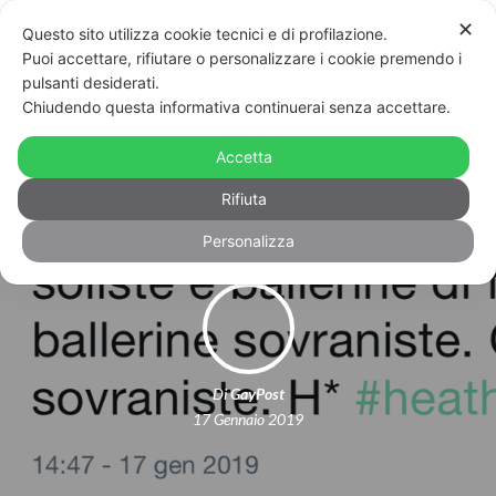
✕
Questo sito utilizza cookie tecnici e di profilazione.
Puoi accettare, rifiutare o personalizzare i cookie premendo i
pulsanti desiderati.
Chiudendo questa informativa continuerai senza accettare.
“Lorella la sovranista” stesa in un solo
Accetta
tweet: ed è subito #TeamHeather
Rifiuta
Personalizza
Di
GayPost
17 Gennaio 2019