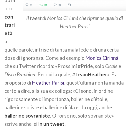
do la
loro
con
Il tweet di Monica Cirinnà che riprende quello di
trari
Heather Parisi
età
a
quelle parole, intrise di tanta malafede e di una certa
dose di ignoranza. Come ad esempio
Monica Cirinnà
,
che su Twitter ricorda: «Prossimi #Pride, solo
Cicale
e
Disco Bambina
. Per cui la quale,
#TeamHeather
». E a
proposito di
Heather Parisi
, quest’ultima non la manda
certo a dire, alla sua ex collega: «Ci sono, in ordine
rigorosamente di importanza, ballerine d’étoile,
ballerine soliste e ballerine di fila e, da oggi, anche
ballerine sovraniste
. O forse no, solo sovraniste»
scrive anche lei
in un tweet
.