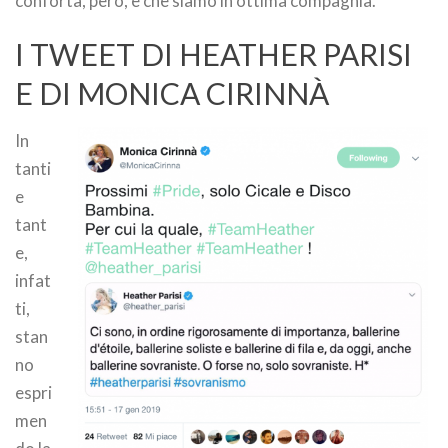
conforta, però, è che siamo in ottima compagnia.
I TWEET DI HEATHER PARISI
E DI MONICA CIRINNÀ
In
tanti
e
tant
e,
infat
ti,
stan
no
espri
men