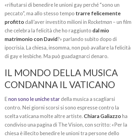
«rifiutarsi di benedire le unioni gay perché “sono un
peccato”, ma allo stesso tempo
trarre felicemente
profitto
dall’aver investito milioni in
Rocketman
– un film
che celebra la felicità che ho raggiunto
dal mio
matrimonio con David
?» parlando subito dopo di
ipocrisia. La chiesa, insomma, non può avallare la felicità
di gay e lesbiche. Ma può guadagnarci denaro.
IL MONDO DELLA MUSICA
CONDANNA IL VATICANO
E
non sono le uniche star
della musica a scagliarsi
contro. Nei giorni scorsi si sono espresse contro la
scelta vaticana molte altre artiste.
Chiara Galiazzo
ha
condiviso una pagina di The Vision, con scritto: «Per la
chiesa è illecito benedire le unioni tra persone dello