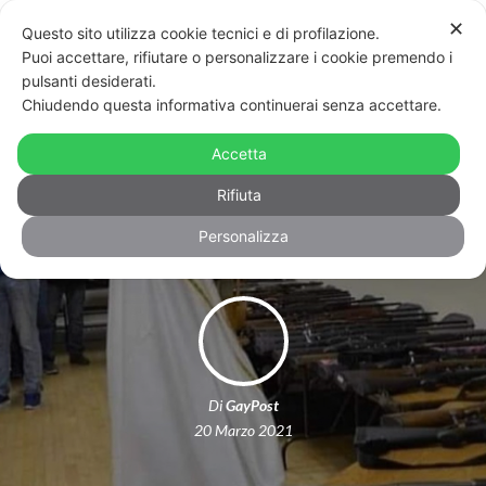
✕
Questo sito utilizza cookie tecnici e di profilazione.
Puoi accettare, rifiutare o personalizzare i cookie premendo i
pulsanti desiderati.
Chiudendo questa informativa continuerai senza accettare.
Loredana Bertè contro il Vaticano:
“Lasciamogli benedire la morte”.
Accetta
Critico pure Elton John
Rifiuta
Personalizza
Di
GayPost
20 Marzo 2021