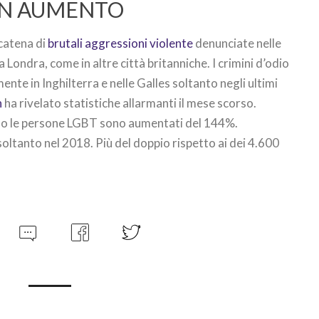
IN AUMENTO
 catena di
brutali aggressioni violente
denunciate nelle
Londra, come in altre città britanniche. I crimini d’odio
nte in Inghilterra e nelle Galles soltanto negli ultimi
n
ha rivelato statistiche allarmanti il mese scorso.
erso le persone LGBT sono aumentati del 144%.
soltanto nel 2018. Più del doppio rispetto ai dei 4.600