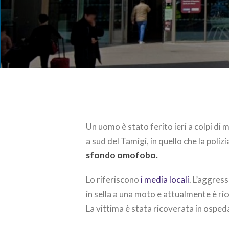
Un uomo è stato ferito ieri a colpi di
a sud del Tamigi, in quello che la poli
sfondo omofobo.
Lo riferiscono
i media locali
. L’aggres
in sella a una moto e attualmente è ri
La vittima è stata ricoverata in osped