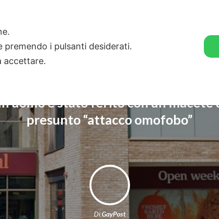
🛒 GENDER SHOP
STORIE
one.
ie premendo i pulsanti desiderati.
a accettare.
n uomo è stato ferito con un macete
presunto “attacco omofobo”
Di
GayPost