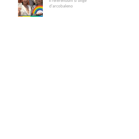
il referendum si tinge
d’arcobaleno