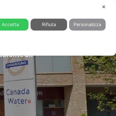
✕
COOL
GENDER
CHI SIAMO
Accetta
Rifiuta
Personalizza
 durante un