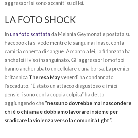
aggressori si sono accaniti su di lei.
LA FOTO SHOCK
In
una foto scattata
da Melania Geymonat e postata su
Facebook la si vede mentre le sanguina il naso, con la
camicia coperta di sangue. Accanto a lei, la fidanzata ha
anche lei il viso insanguinato. Gli aggressori omofobi
hanno anche rubato un cellulare e una borsa. La premier
britannica
Theresa May
venerdì ha condannato
l’accaduto. “È stato un attacco disgustoso e i miei
pensieri sono con la coppia colpita” ha detto,
aggiungendo che
“nessuno dovrebbe mai nascondere
chi è o chi ama e dobbiamo lavorare insieme per
sradicare la violenza verso la comunità Lgbt”.