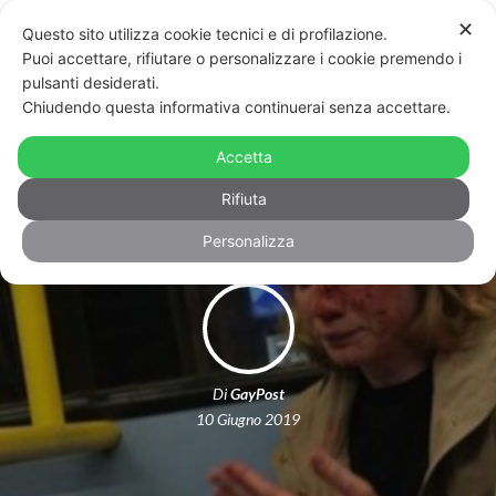
✕
Questo sito utilizza cookie tecnici e di profilazione.
Puoi accettare, rifiutare o personalizzare i cookie premendo i
pulsanti desiderati.
Chiudendo questa informativa continuerai senza accettare.
Londra, fuori su cauzione i 5 omofobi
Accetta
che hanno aggredito Chris e Melania
Rifiuta
Personalizza
Di
GayPost
10 Giugno 2019