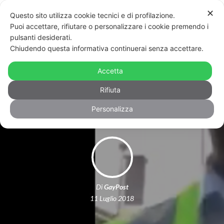
✕
Questo sito utilizza cookie tecnici e di profilazione.
Puoi accettare, rifiutare o personalizzare i cookie premendo i
pulsanti desiderati.
Chiudendo questa informativa continuerai senza accettare.
Londra: autista si filma mentre
molesta un ragazzo con i tacchi. Poi si
Accetta
scusa: “Vorrei incontrarlo”
Rifiuta
Personalizza
Di
GayPost
11 Luglio 2018