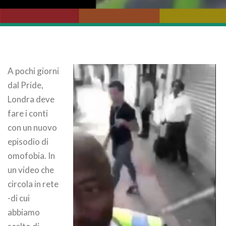
A pochi giorni
dal Pride,
Londra deve
fare i conti
con un nuovo
episodio di
omofobia. In
un video che
circola in rete
-di cui
abbiamo