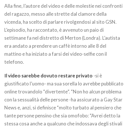
Alla fine, l’autore del video e delle molestie nei confronti
del ragazzo, messo alle strette dal clamore della
vicenda, ha scelto di parlare rivolgendosi al sito GSN.
L’episodio, ha raccontato, è avvenuto un paio di
settimane fa nel distretto di Merton (Londra). L’autista
era andato a prendere un caffè intorno alle 8 del
mattino e ha iniziato a farsi dei video-selfie con il
telefono.
Il video sarebbe dovuto restare privato
-si è
giustificato l’uomo- ma sua sorella lo avrebbe pubblicato
online trovandolo “divertente”. “Non ho alcun problema
con la sessualità delle persone -ha assicurato a Gay Star
News e, anzi, si definisce “molto turbato al pensiero che
tante persone pensino che sia omofobo: “Avrei detto la
stessa cosa anche a qualcuno che indossava degli stivali