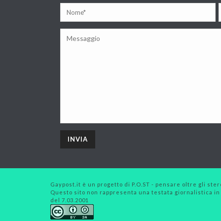
Gaypost.it è un progetto di P.O.ST - pensare oltre gli stero
Questo sito non rappresenta una testata giornalistica in
del 7.03.2001