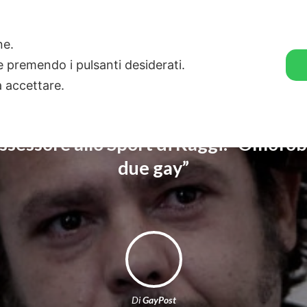
🛒 GENDER SHOP
STORIE
one.
ie premendo i pulsanti desiderati.
a accettare.
assessore allo Sport di Raggi: “Omofo
due gay”
Di
GayPost