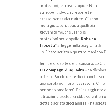
protezioni, le trovo stupide. Non
sarebbe rugby. Devi essere te
stesso, senza alcun aiuto. Ci sono
molti giocatori, specie quelli più
giovani di me, che usano le
protezioni per le spalle.
Roba da
frocetti
” si legge nella biografia di
Lo Cicero scritta a quattro mani con P
Ieri, però, ospite della Zanzara, Lo Cic
tra compagni di squadra
– ha dichiar
offeso. Parole dette dieci anni fa, s
una parola non farò l’assessore. Omof
non sono omofobo”. Poi ha aggiunto che 
istituzionale celebrerebbe volentieri
detta e scritta dieci anni fa – ha spieg