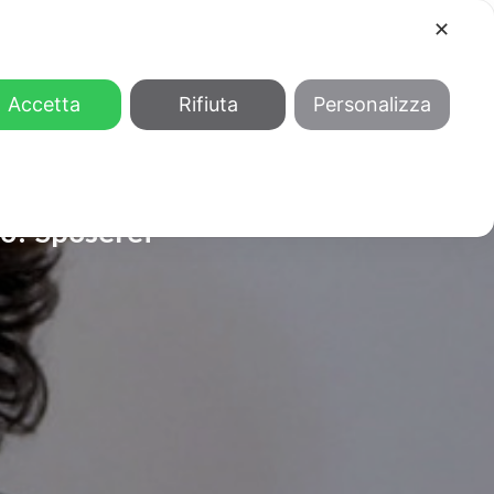
✕
COOL
GENDER
CHI SIAMO
Accetta
Rifiuta
Personalizza
bo? Sposerei