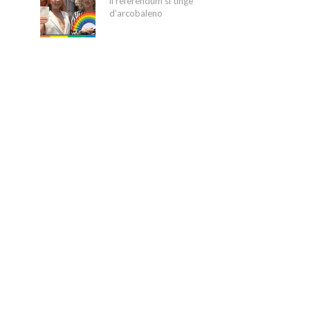
il referendum si tinge
d’arcobaleno