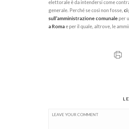
elettorale è da intendersi come contra
generale. Perché se così non fosse,
ci
sull’amministrazione comunale
per u
a Roma
e per il quale, altrove, le ammi
L