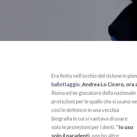
Era finito nell’occhio del ciclone in pie
ballottaggio
,
Andrea Lo Cicero, ora a
Roma ed ex giocatore della nazionale d
protezioni per le spalle che si usano n
così le definisce in una vecchia
biografia in cui si vantava di usare
solo le protezioni per i denti. “
Io uso
solo il paradenti
, non ho altre