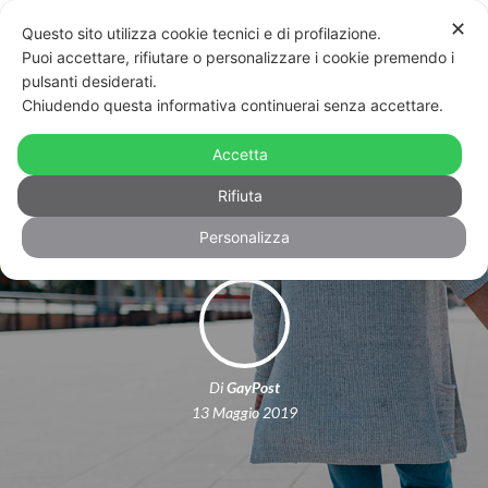
✕
Questo sito utilizza cookie tecnici e di profilazione.
Puoi accettare, rifiutare o personalizzare i cookie premendo i
pulsanti desiderati.
Chiudendo questa informativa continuerai senza accettare.
L’Italia omofoba rinuncia al turismo
Accetta
arcobaleno che vale 221 miliardi
Rifiuta
Personalizza
Di
GayPost
13 Maggio 2019