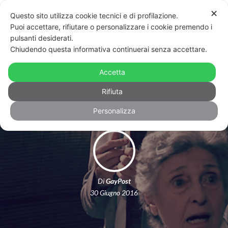
✕
Questo sito utilizza cookie tecnici e di profilazione.
Puoi accettare, rifiutare o personalizzare i cookie premendo i
pulsanti desiderati.
Chiudendo questa informativa continuerai senza accettare.
Lista di nozze: decimo episodio
Accetta
“Disposizione ai tavoli”
Rifiuta
Personalizza
Di
GayPost
30 Giugno 2016