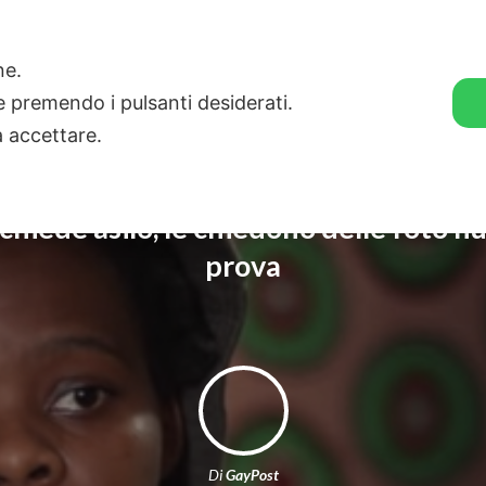
🛒 GENDER SHOP
STORIE
one.
ie premendo i pulsanti desiderati.
a accettare.
 chiede asilo, le chiedono delle foto 
prova
Di
GayPost