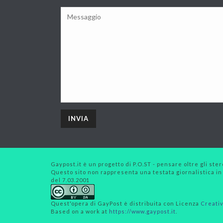
Gaypost.it è un progetto di P.O.ST - pensare oltre gli stero
Questo sito non rappresenta una testata giornalistica in
del 7.03.2001
Quest'opera di
GayPost
è distribuita con Licenza
Creativ
Based on a work at
https://www.gaypost.it
.