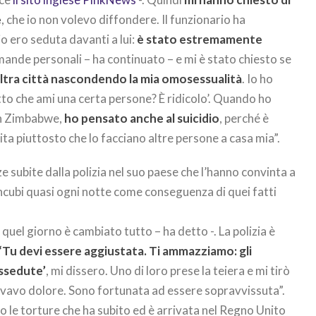
e
, che io non volevo diffondere. Il funzionario ha
o ero seduta davanti a lui:
è stato estremamente
ande personali – ha continuato – e mi è stato chiesto se
’altra città nascondendo la mia omosessualità
. Io ho
tto che ami una certa persone? È ridicolo’. Quando ho
in Zimbabwe,
ho pensato anche al suicidio
, perché è
vita piuttosto che lo facciano altre persone a casa mia”.
e subite dalla polizia nel suo paese che l’hanno convinta a
incubi quasi ogni notte come conseguenza di quei fatti
quel giorno è cambiato tutto – ha detto -. La polizia è
‘Tu devi essere aggiustata. Ti ammazziamo: gli
ssedute’
, mi dissero. Uno di loro prese la teiera e mi tirò
ovavo dolore. Sono fortunata ad essere sopravvissuta”.
le torture che ha subito ed è arrivata nel Regno Unito