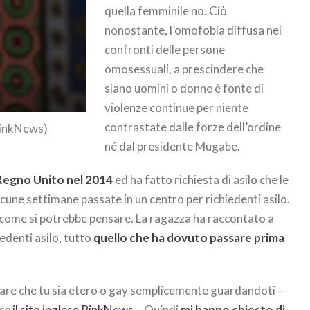
quella femminile no. Ciò
nonostante, l’omofobia diffusa nei
confronti delle persone
omosessuali, a prescindere che
siano uomini o donne è fonte di
violenze continue per niente
contrastate dalle forze dell’ordine
PinkNews)
né dal presidente Mugabe.
Regno Unito nel 2014
ed ha fatto richiesta di asilo che le
cune settimane passate in un centro per richiedenti asilo.
 come si potrebbe pensare. La ragazza ha raccontato a
iedenti asilo, tutto
quello che ha dovuto passare prima
re che tu sia etero o gay semplicemente guardandoti –
sce
il sito inglese PinkNews
-. Quindi
mi hanno chiesto di