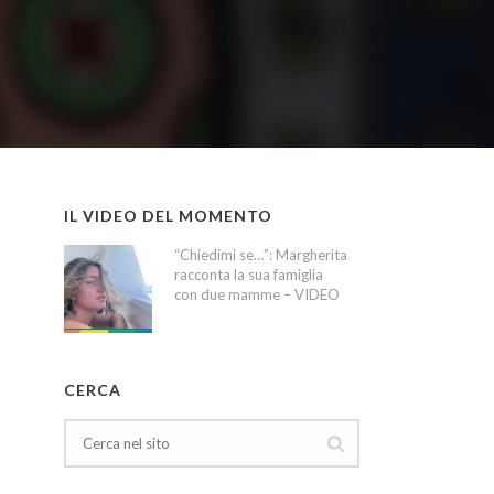
IL VIDEO DEL MOMENTO
“Chiedimi se…”: Margherita
racconta la sua famiglia
con due mamme – VIDEO
CERCA