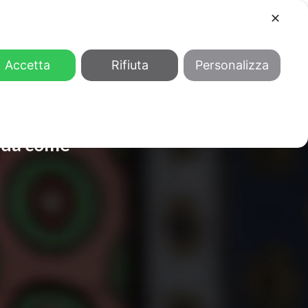
✕
COOL
GENDER
CHI SIAMO
Accetta
Rifiuta
Personalizza
nuda come