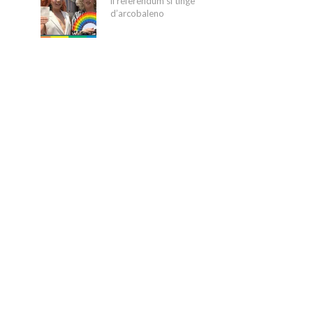
il referendum si tinge
d’arcobaleno