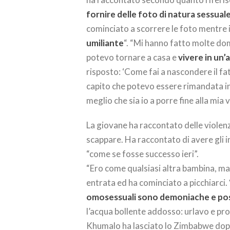
fornire delle foto di natura sessual
cominciato a scorrere le foto mentre i
umiliante
“. “Mi hanno fatto molte dom
potevo tornare a casa e
vivere in un
risposto: ‘Come fai a nascondere il fa
capito che potevo essere rimandata 
meglio che sia io a porre fine alla mia 
La giovane ha raccontato delle violenz
scappare. Ha raccontato di avere gli 
“come se fosse successo ieri”.
“Ero come qualsiasi altra bambina, ma 
entrata ed ha cominciato a picchiarci.
omosessuali sono demoniache e po
l’acqua bollente addosso: urlavo e pr
Khumalo ha lasciato lo Zimbabwe dopo 