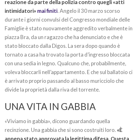
reazione da parte della polizia contro quegli «atti
intimidatori»
mai finiti
. Angelo il 30 marzo scorso
durante i giorni convulsi del Congresso mondiale delle
Famiglie è stato nuovamente aggredito verbalmente in
piazza Bra, da un ragazzo che ha denunciato e che è
stato bloccato dalla Digos. La sera dopo quando è
tornato a casa ha trovato la porta d’ingresso bloccata
con una sedia in legno. Qualcuno che, probabilmente,
voleva bloccarli nell’appartamento. E che sul ballatoio ci
è arrivato proprio passando al basso muricciolo che
divide la proprietà dalla riva del torrente.
UNA VITA IN GABBIA
«Viviamo in gabbia», dicono guardando quella
recinzione. Una gabbia che si sono costruiti loro.
«È
appena stato approvata la legittima difesa. Questa