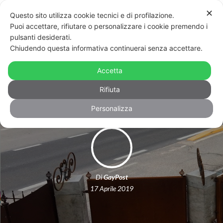
✕
Questo sito utilizza cookie tecnici e di profilazione.
Puoi accettare, rifiutare o personalizzare i cookie premendo i
pulsanti desiderati.
Chiudendo questa informativa continuerai senza accettare.
Legittima difesa contro l’omofobia. Il
Accetta
muro della coppia di Grezzana
Rifiuta
Personalizza
Di
GayPost
17 Aprile 2019